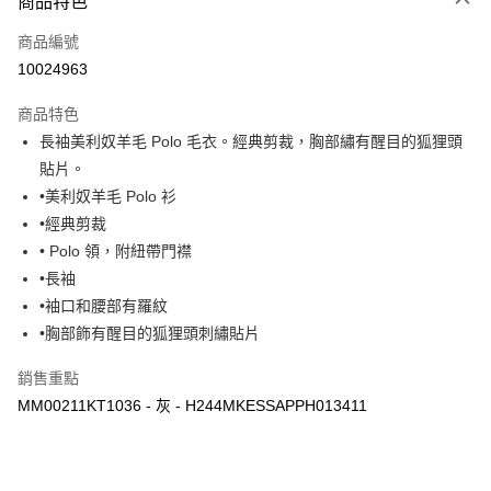
商品特色
信用卡一次付款
商品編號
Apple Pay
10024963
ATM付款
商品特色
長袖美利奴羊毛 Polo 毛衣。經典剪裁，胸部繡有醒目的狐狸頭
運送方式
貼片。
付款後全家取貨
•美利奴羊毛 Polo 衫
每筆NT$100，滿NT$3,000(含以上)免運費
•經典剪裁
• Polo 領，附紐帶門襟
付款後萊爾富取貨
•長袖
每筆NT$100
•袖口和腰部有羅紋
付款後7-11取貨
•胸部飾有醒目的狐狸頭刺繡貼片
每筆NT$100，滿NT$3,000(含以上)免運費
銷售重點
宅配
MM00211KT1036 - 灰 - H244MKESSAPPH013411
每筆NT$100，滿NT$3,000(含以上)免運費