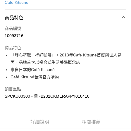
Café Kitsuné
Apple Pay
商品特色
ATM付款
商品編號
運送方式
10093716
付款後全家取貨
商品特色
每筆NT$100，滿NT$3,000(含以上)免運費
「靜心萃取一杯好咖啡」，2013年Café Kitsuné首度與世人見
付款後萊爾富取貨
面，品牌首次以複合式生活美學概念店
每筆NT$100
來自日本的Café Kitsuné
Café Kitsuné台灣官方購物
付款後7-11取貨
每筆NT$100，滿NT$3,000(含以上)免運費
銷售重點
SPCKU00300 - 黑 -B232CKMERAPPY010410
宅配
每筆NT$100，滿NT$3,000(含以上)免運費
詳細說明
相關推薦