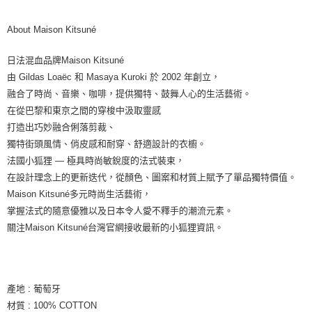
About Maison Kitsuné
日法混血品牌Maison Kitsuné
由 Gildas Loaëc 和 Masaya Kuroki 於 2002 年創立，
融合了時尚、音樂、咖啡，提供獨特、鼓舞人心的生活藝術。
在從巴黎和東京之間的穿梭中汲取靈感
打造出巧妙融合俐落剪裁、
獨特街頭風情、俏皮感和耐穿、舒適設計的衣櫥。
法國小狐狸 — 極具時尚敏銳度的法式裝束，
在設計理念上的更新迭代，從顏色、圖案和材質上賦予了單品獨特價值。
Maison Kitsuné多元時尚生活藝術，
掌握法式的隨意優雅以及日本令人愛不釋手的潮流元素。
關注Maison Kitsuné台灣官網接收最新的小狐狸資訊。
產地 : 葡萄牙
材質 : 100% COTTON