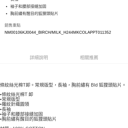
每筆NT$100，滿NT$3,000(含以上)免運費
袖子和腰部接縫加固
宅配
胸前繡有醒目的狐狸頭貼片
每筆NT$100，滿NT$3,000(含以上)免運費
銷售重點
NM00106KJ0044_BIRCH/MILK_H244MKCOLAPPT011352
詳細說明
相關推薦
條紋絲光棉T卹。常規版型，長袖，胸前繡有 Bld 狐狸頭貼片。
條紋絲光棉T 卹
•
常規版型
•
羅紋針織圓領
•
長袖
•
袖子和腰部接縫加固
•
胸前繡有醒目的狐狸頭貼片
•