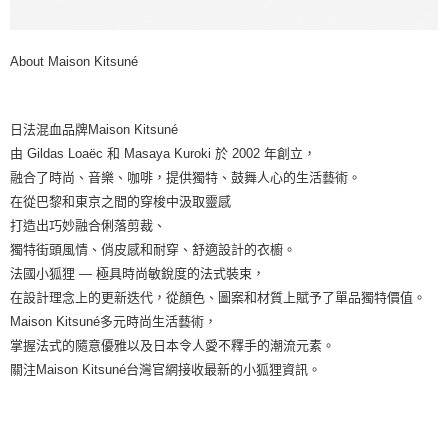
About Maison Kitsuné
日法混血品牌Maison Kitsuné
由 Gildas Loaëc 和 Masaya Kuroki 於 2002 年創立，
融合了時尚、音樂、咖啡，提供獨特、鼓舞人心的生活藝術。
在從巴黎和東京之間的穿梭中汲取靈感
打造出巧妙融合俐落剪裁、
獨特街頭風情、俏皮感和耐穿、舒適設計的衣櫥。
法國小狐狸 — 極具時尚敏銳度的法式裝束，
在設計理念上的更新迭代，從顏色、圖案和材質上賦予了單品獨特價值。
Maison Kitsuné多元時尚生活藝術，
掌握法式的隨意優雅以及日本令人愛不釋手的潮流元素。
關注Maison Kitsuné台灣官網接收最新的小狐狸資訊。