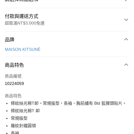
付款與運送方式
超取滿NT$3,000免運
付款方式
品牌
信用卡一次付款
MAISON KITSUNÉ
Apple Pay
商品特色
ATM付款
商品編號
運送方式
10224059
付款後全家取貨
商品特色
每筆NT$100，滿NT$3,000(含以上)免運費
條紋絲光棉T卹。常規版型，長袖，胸前繡有 Bld 狐狸頭貼片。
付款後萊爾富取貨
條紋絲光棉T 卹
每筆NT$100
常規版型
羅紋針織圓領
付款後7-11取貨
長袖