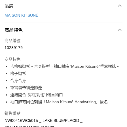
付款方式
品牌
信用卡一次付款
MAISON KITSUNÉ
Apple Pay
商品特色
ATM付款
商品編號
運送方式
10239179
付款後全家取貨
商品特色
每筆NT$100，滿NT$3,000(含以上)免運費
吉格姆襯衫。合身版型，袖口繡有“Maison Kitsuné”手寫標誌。
付款後萊爾富取貨
格子襯衫
每筆NT$100
合身合身
軍官領帶褶邊飾邊
付款後7-11取貨
連結開合 長袖採用扣環直袖口
每筆NT$100，滿NT$3,000(含以上)免運費
袖口飾有同色刺繡「Maison Kitsuné Handwriting」簽名
宅配
銷售重點
每筆NT$100，滿NT$3,000(含以上)免運費
NW00416WC5015 _ LAKE BLUE/PLACID _