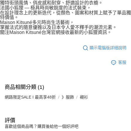
獨特街頭風情、俏皮感和耐穿、舒適設計的衣櫥。
法國小狐狸 — 極具時尚敏銳度的法式裝束，
在設計理念上的更新迭代，從顏色、圖案和材質上賦予了單品獨
特價值。
Maison Kitsuné多元時尚生活藝術，
掌握法式的隨意優雅以及日本令人愛不釋手的潮流元素。
關注Maison Kitsuné台灣官網接收最新的小狐狸資訊。
顯示電腦版詳細說明
客服
商品相關分類 (1)
網路限定SALE I 最高享48折
》服飾
襯衫
評價
喜歡這個商品嗎？購買後給他一個好評吧