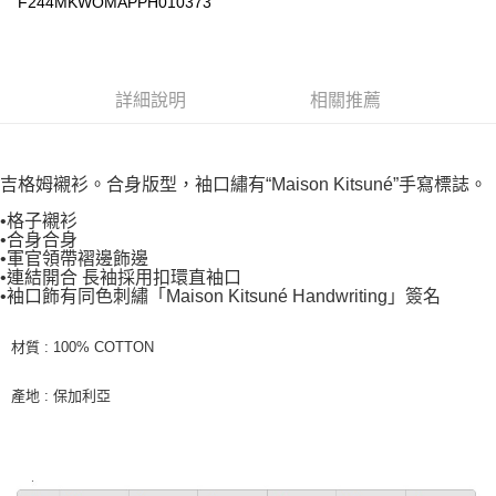
F244MKWOMAPPH010373
詳細說明
相關推薦
吉格姆襯衫。合身版型，袖口繡有“Maison Kitsuné”手寫標誌。
格子襯衫
•
合身合身
•
軍官領帶褶邊飾邊
•
連結開合 長袖採用扣環直袖口
•
袖口飾有同色刺繡「Maison Kitsuné Handwriting」簽名
•
材質 : 100% COTTON
產地 : 保加利亞