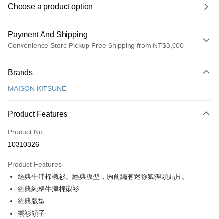
Choose a product option
Payment And Shipping
Convenience Store Pickup Free Shipping from NT$3,000
Payment Method
Brands
Credit Card (Full Payment)
MAISON KITSUNÉ
Apple Pay
ATM Transfer
Product Features
Product No.
Shipping Method
10310326
付款後全家取貨
NT$100/order | Free shipping on orders of NT$3,000 or more
Product Features
經典牛津棉襯衫。經典版型，胸前繡有迷你狐狸頭貼片。
付款後萊爾富取貨
經典純棉牛津棉襯衫
NT$100/order
經典版型
付款後7-11取貨
襯衫領子