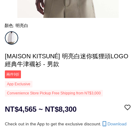
顏色: 明亮白
[MAISON KITSUNÉ] 明亮白迷你狐狸頭LOGO
經典牛津襯衫 - 男款
兩件9折
App Exclusive
Convenience Store Pickup Free Shipping from NT$3,000
NT$4,565 ~ NT$8,300
Check out in the App to get the exclusive discount.
Download