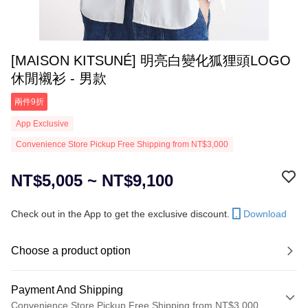
[MAISON KITSUNÉ] 明亮白變化狐狸頭LOGO
休閒襯衫 - 男款
兩件9折
App Exclusive
Convenience Store Pickup Free Shipping from NT$3,000
NT$5,005 ~ NT$9,100
Check out in the App to get the exclusive discount.
Download
Choose a product option
Payment And Shipping
Convenience Store Pickup Free Shipping from NT$3,000