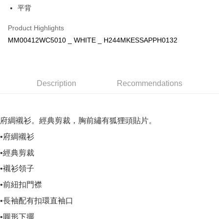
平背
Product Highlights
MM00412WC5010 _ WHITE _ H244MKESSAPPH0132
Description
Recommendations
府綢襯衫。經典剪裁，胸前繡有狐狸頭貼片。
•府綢襯衫
•經典剪裁
•襯衫領子
•前紐扣門襟
•長袖配有扣環直袖口
•圓形下擺