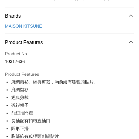
Payment Method
Brands
Credit Card (Full Payment)
MAISON KITSUNÉ
Apple Pay
ATM Transfer
Product Features
Product No.
Shipping Method
10317636
付款後全家取貨
NT$100/order | Free shipping on orders of NT$3,000 or more
Product Features
府綢襯衫。經典剪裁，胸前繡有狐狸頭貼片。
付款後萊爾富取貨
府綢襯衫
NT$100/order
經典剪裁
付款後7-11取貨
襯衫領子
前紐扣門襟
NT$100/order | Free shipping on orders of NT$3,000 or more
長袖配有扣環直袖口
宅配
圓形下擺
NT$100/order | Free shipping on orders of NT$3,000 or more
胸部飾有狐狸頭刺繡貼片