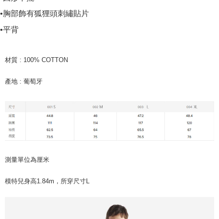
•胸部飾有狐狸頭刺繡貼片
•平背
材質 : 100% COTTON
產地 : 葡萄牙
測量單位為厘米
模特兒身高1.84m，所穿尺寸L