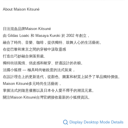
About Maison Kitsuné
日法混血品牌Maison Kitsuné
由 Gildas Loaëc 和 Masaya Kuroki 於 2002 年創立，
融合了時尚、音樂、咖啡，提供獨特、鼓舞人心的生活藝術。
在從巴黎和東京之間的穿梭中汲取靈感
打造出巧妙融合俐落剪裁、
獨特街頭風情、俏皮感和耐穿、舒適設計的衣櫥。
法國小狐狸 — 極具時尚敏銳度的法式裝束，
在設計理念上的更新迭代，從顏色、圖案和材質上賦予了單品獨特價值。
Maison Kitsuné多元時尚生活藝術，
掌握法式的隨意優雅以及日本令人愛不釋手的潮流元素。
關注Maison Kitsuné台灣官網接收最新的小狐狸資訊。
Display Desktop Mode Details