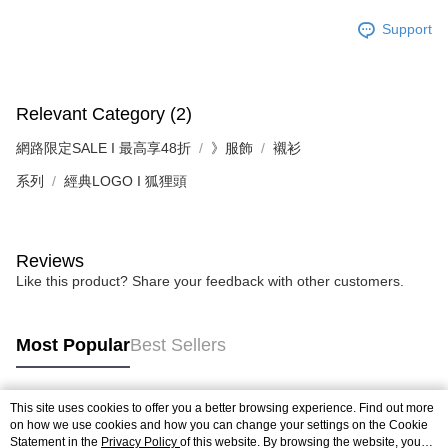
Support
Relevant Category (2)
網路限定SALE I 最高享48折
》服飾
襯衫
系列
經典LOGO I 狐狸頭
Reviews
Like this product? Share your feedback with other customers.
Most Popular
Best Sellers
This site uses cookies to offer you a better browsing experience. Find out more
Popular Tags
on how we use cookies and how you can change your settings on the Cookie
Statement in the
Privacy Policy
of this website. By browsing the website, you