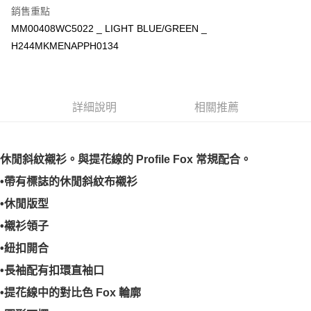
銷售重點
MM00408WC5022 _ LIGHT BLUE/GREEN _
H244MKMENAPPH0134
詳細說明
相關推薦
休閒斜紋襯衫。與提花線的 Profile Fox 常規配合。
•帶有標誌的休閒斜紋布襯衫
•休閒版型
•襯衫領子
•紐扣開合
•長袖配有扣環直袖口
•提花線中的對比色 Fox 輪廓