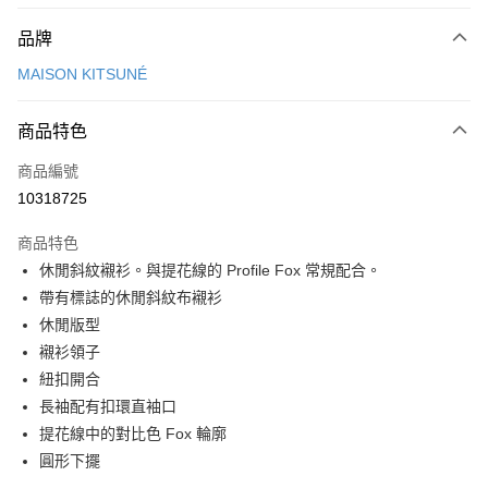
付款方式
品牌
信用卡一次付款
MAISON KITSUNÉ
Apple Pay
商品特色
ATM付款
商品編號
運送方式
10318725
付款後全家取貨
商品特色
每筆NT$100，滿NT$3,000(含以上)免運費
休閒斜紋襯衫。與提花線的 Profile Fox 常規配合。
付款後萊爾富取貨
帶有標誌的休閒斜紋布襯衫
每筆NT$100
休閒版型
襯衫領子
付款後7-11取貨
紐扣開合
每筆NT$100，滿NT$3,000(含以上)免運費
長袖配有扣環直袖口
宅配
提花線中的對比色 Fox 輪廓
每筆NT$100，滿NT$3,000(含以上)免運費
圓形下擺