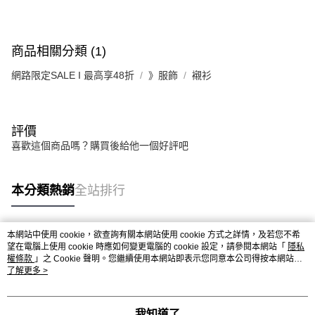
商品相關分類 (1)
網路限定SALE I 最高享48折
》服飾
襯衫
評價
喜歡這個商品嗎？購買後給他一個好評吧
本分類熱銷
全站排行
本網站中使用 cookie，欲查詢有關本網站使用 cookie 方式之詳情，及若您不希
熱門標籤
望在電腦上使用 cookie 時應如何變更電腦的 cookie 設定，請參閱本網站「
隱私
權條款
」之 Cookie 聲明。您繼續使用本網站即表示您同意本公司得按本網站使
用條款之 Cookie 聲明使用 cookie。
了解更多 >
我知道了