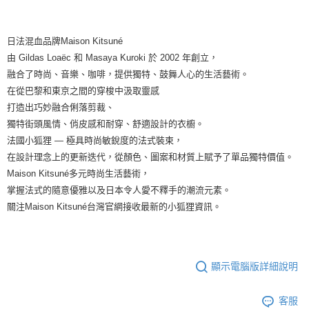
日法混血品牌Maison Kitsuné
由 Gildas Loaëc 和 Masaya Kuroki 於 2002 年創立，
融合了時尚、音樂、咖啡，提供獨特、鼓舞人心的生活藝術。
在從巴黎和東京之間的穿梭中汲取靈感
打造出巧妙融合俐落剪裁、
獨特街頭風情、俏皮感和耐穿、舒適設計的衣櫥。
法國小狐狸 — 極具時尚敏銳度的法式裝束，
在設計理念上的更新迭代，從顏色、圖案和材質上賦予了單品獨特價值。
Maison Kitsuné多元時尚生活藝術，
掌握法式的隨意優雅以及日本令人愛不釋手的潮流元素。
關注Maison Kitsuné台灣官網接收最新的小狐狸資訊。
顯示電腦版詳細說明
客服