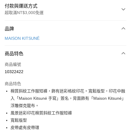
付款與運送方式
超取滿NT$3,000免運
付款方式
品牌
信用卡一次付款
MAISON KITSUNÉ
Apple Pay
商品特色
ATM付款
商品編號
運送方式
10322422
付款後全家取貨
商品特色
每筆NT$100，滿NT$3,000(含以上)免運費
棉質斜紋工作服短褲，飾有迷彩格紋印花。寬鬆版型，印花中融
付款後萊爾富取貨
入「Maison Kitsuné 手寫」簽名，背面飾有「Maison Kitsuné」
每筆NT$100
浮雕傑克龍布。
風景迷彩印花棉質斜紋工作服短褲
付款後7-11取貨
寬鬆版型
每筆NT$100，滿NT$3,000(含以上)免運費
皮帶處有皮帶環