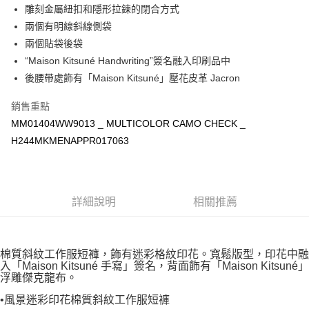
宅配
雕刻金屬紐扣和隱形拉鍊的閉合方式
每筆NT$100，滿NT$3,000(含以上)免運費
兩個有明線斜線側袋
兩個貼袋後袋
“Maison Kitsuné Handwriting”簽名融入印刷品中
後腰帶處飾有「Maison Kitsuné」壓花皮革 Jacron
銷售重點
MM01404WW9013 _ MULTICOLOR CAMO CHECK _
H244MKMENAPPR017063
詳細說明
相關推薦
棉質斜紋工作服短褲，飾有迷彩格紋印花。寬鬆版型，印花中融
入「Maison Kitsuné 手寫」簽名，背面飾有「Maison Kitsuné」
浮雕傑克龍布。
•風景迷彩印花棉質斜紋工作服短褲