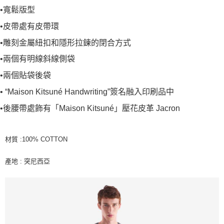
•寬鬆版型
•皮帶處有皮帶環
•雕刻金屬紐扣和隱形拉鍊的閉合方式
•兩個有明線斜線側袋
•兩個貼袋後袋
• “Maison Kitsuné Handwriting”簽名融入印刷品中
•後腰帶處飾有「Maison Kitsuné」壓花皮革 Jacron
材質 :100% COTTON
產地 : 突尼西亞