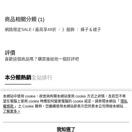
商品相關分類 (1)
網路限定SALE I 最高享48折
》服飾
褲子＆裙子
評價
喜歡這個商品嗎？購買後給他一個好評吧
本分類熱銷
全站排行
本網站中使用 cookie，欲查詢有關本網站使用 cookie 方式之詳情，及若您不希
熱門標籤
望在電腦上使用 cookie 時應如何變更電腦的 cookie 設定，請參閱本網站「
隱私
權條款
」之 Cookie 聲明。您繼續使用本網站即表示您同意本公司得按本網站使
用條款之 Cookie 聲明使用 cookie。
了解更多 >
我知道了