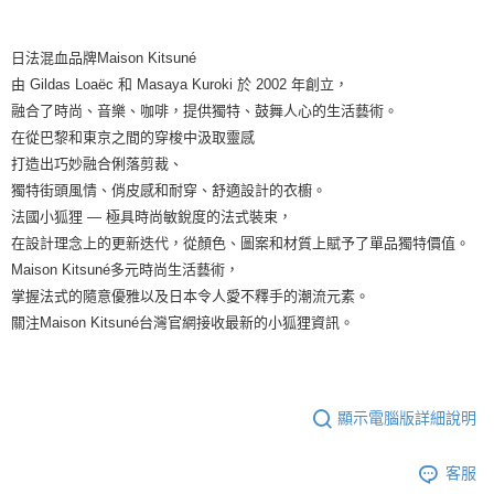
日法混血品牌Maison Kitsuné
由 Gildas Loaëc 和 Masaya Kuroki 於 2002 年創立，
融合了時尚、音樂、咖啡，提供獨特、鼓舞人心的生活藝術。
在從巴黎和東京之間的穿梭中汲取靈感
打造出巧妙融合俐落剪裁、
獨特街頭風情、俏皮感和耐穿、舒適設計的衣櫥。
法國小狐狸 — 極具時尚敏銳度的法式裝束，
在設計理念上的更新迭代，從顏色、圖案和材質上賦予了單品獨特價值。
Maison Kitsuné多元時尚生活藝術，
掌握法式的隨意優雅以及日本令人愛不釋手的潮流元素。
關注Maison Kitsuné台灣官網接收最新的小狐狸資訊。
顯示電腦版詳細說明
客服