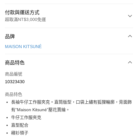
付款與運送方式
超取滿NT$3,000免運
付款方式
品牌
信用卡一次付款
MAISON KITSUNÉ
Apple Pay
商品特色
ATM付款
商品編號
運送方式
10323430
付款後全家取貨
商品特色
每筆NT$100，滿NT$3,000(含以上)免運費
長袖牛仔工作服夾克。直筒版型，口袋上繡有狐狸輪廓，背面飾
付款後萊爾富取貨
有“Maison Kitsuné”壓花賈綸。
每筆NT$100
牛仔工作服夾克
直型配合
付款後7-11取貨
襯衫領子
每筆NT$100，滿NT$3,000(含以上)免運費