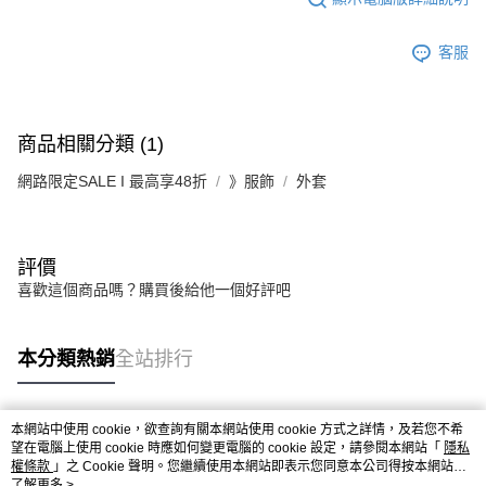
客服
商品相關分類 (1)
網路限定SALE I 最高享48折
》服飾
外套
評價
喜歡這個商品嗎？購買後給他一個好評吧
本分類熱銷
全站排行
本網站中使用 cookie，欲查詢有關本網站使用 cookie 方式之詳情，及若您不希
熱門標籤
望在電腦上使用 cookie 時應如何變更電腦的 cookie 設定，請參閱本網站「
隱私
權條款
」之 Cookie 聲明。您繼續使用本網站即表示您同意本公司得按本網站使
用條款之 Cookie 聲明使用 cookie。
了解更多 >