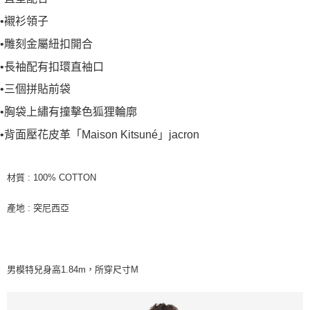
•襯衫領子
•雕刻金屬紐扣開合
•長袖配有扣環直袖口
•三個拼貼前袋
•胸袋上繡有撞擊色狐狸輪廓
•背面壓花皮革「Maison Kitsuné」jacron
材質 : 100% COTTON
產地 : 突尼西亞
男模特兒身高1.84m，所穿尺寸M