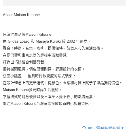
About Maison Kitsuné
日法混血品牌Maison Kitsuné
由 Gildas Loaëc 和 Masaya Kuroki 於 2002 年創立，
融合了時尚、音樂、咖啡，提供獨特、鼓舞人心的生活藝術。
在從巴黎和東京之間的穿梭中汲取靈感
打造出巧妙融合俐落剪裁、
獨特街頭風情、俏皮感和耐穿、舒適設計的衣櫥。
法國小狐狸 — 極具時尚敏銳度的法式裝束，
在設計理念上的更新迭代，從顏色、圖案和材質上賦予了單品獨特價值。
Maison Kitsuné多元時尚生活藝術，
掌握法式的隨意優雅以及日本令人愛不釋手的潮流元素。
關注Maison Kitsuné台灣官網接收最新的小狐狸資訊。
顯示電腦版詳細說明