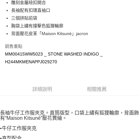
雕刻金屬紐扣開合
宅配
長袖配有扣環直袖口
每筆NT$100，滿NT$3,000(含以上)免運費
三個拼貼前袋
胸袋上繡有撞擊色狐狸輪廓
背面壓花皮革「Maison Kitsuné」jacron
銷售重點
MM00415WW5023 _ STONE WASHED INDIGO _
H244MKMENAPPJ029270
詳細說明
相關推薦
長袖牛仔工作服夾克。直筒版型，口袋上繡有狐狸輪廓，背面飾
有“Maison Kitsuné”壓花賈綸。
•牛仔工作服夾克
•直型配合