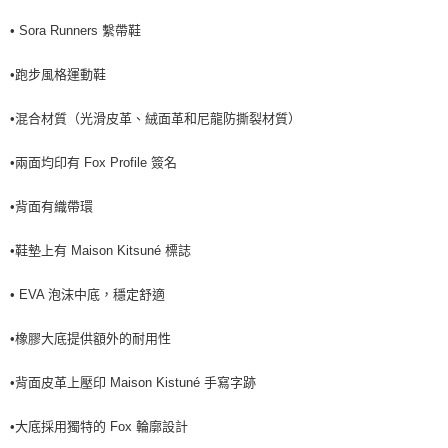
• Sora Runners 繫帶鞋
•跑步風格運動鞋
•混合材質（光滑皮革、絨面革和尼龍防撕裂材質）
•兩面均印有 Fox Profile 簽名
•背面有織帶環
•鞋墊上有 Maison Kitsuné 標誌
• EVA 泡沫中底，穩定舒適
•橡膠大底提供額外的耐用性
•背面皮革上壓印 Maison Kistuné 手寫字跡
•大底採用獨特的 Fox 輪廓設計