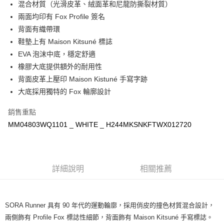
混合材質（光滑皮革、絨面革和尼龍防撕裂材質）
宅配
兩面均印有 Fox Profile 簽名
每筆NT$100，滿NT$3,000(含以上)免運費
背面有織帶環
鞋墊上有 Maison Kitsuné 標誌
EVA 泡沫中底，穩定舒適
橡膠大底提供額外的耐用性
背面皮革上壓印 Maison Kistuné 手寫字跡
大底採用獨特的 Fox 輪廓設計
銷售重點
MM04803WQ1101 _ WHITE _ H244MKSNKFTWX012720
詳細說明
相關推薦
SORA Runner 具有 90 年代的運動輪廓，採用俏皮的撞色材質混合設計，
兩側飾有 Profile Fox 標誌性細節，背面飾有 Maison Kitsuné 手寫標誌。