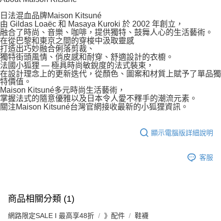
日法混血品牌Maison Kitsuné
由 Gildas Loaëc 和 Masaya Kuroki 於 2002 年創立，
融合了時尚、音樂、咖啡，提供獨特、鼓舞人心的生活藝術。
在從巴黎和東京之間的穿梭中汲取靈感
打造出巧妙融合俐落剪裁、
獨特街頭風情、俏皮感和耐穿、舒適設計的衣櫥。
法國小狐狸 — 極具時尚敏銳度的法式裝束，
在設計理念上的更新迭代，從顏色、圖案和材質上賦予了單品獨
特價值。
Maison Kitsuné多元時尚生活藝術，
掌握法式的隨意優雅以及日本令人愛不釋手的潮流元素。
關注Maison Kitsuné台灣官網接收最新的小狐狸資訊。
顯示電腦版詳細說明
客服
商品相關分類 (1)
網路限定SALE I 最高享48折
》配件
鞋襪