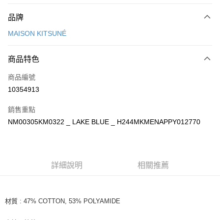
付款方式
品牌
信用卡一次付款
MAISON KITSUNÉ
Apple Pay
商品特色
ATM付款
商品編號
運送方式
10354913
付款後全家取貨
銷售重點
每筆NT$100，滿NT$3,000(含以上)免運費
NM00305KM0322 _ LAKE BLUE _ H244MKMENAPPY012770
付款後萊爾富取貨
每筆NT$100
付款後7-11取貨
詳細說明
相關推薦
每筆NT$100，滿NT$3,000(含以上)免運費
宅配
材質 : 47% COTTON, 53% POLYAMIDE
每筆NT$100，滿NT$3,000(含以上)免運費