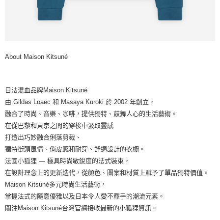
About Maison Kitsuné
日法混血品牌Maison Kitsuné
由 Gildas Loaëc 和 Masaya Kuroki 於 2002 年創立，
融合了時尚、音樂、咖啡，提供獨特、鼓舞人心的生活藝術。
在從巴黎和東京之間的穿梭中汲取靈感
打造出巧妙融合俐落剪裁、
獨特街頭風情、俏皮感和耐穿、舒適設計的衣櫥。
法國小狐狸 — 極具時尚敏銳度的法式裝束，
在設計理念上的更新迭代，從顏色、圖案和材質上賦予了單品獨特價值。
Maison Kitsuné多元時尚生活藝術，
掌握法式的隨意優雅以及日本令人愛不釋手的潮流元素。
關注Maison Kitsuné台灣官網接收最新的小狐狸資訊。