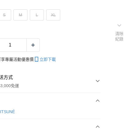
S
M
L
XL
清除
紀錄
帳可享專屬活動優惠價
立即下載
送方式
3,000免運
次付款
KITSUNÉ