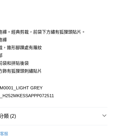
跑褲。經典剪裁，前袋下方繡有狐狸頭貼片。
家取貨
跑褲
00，滿NT$3,000(含以上)免運費
裁，錐形腳踝處有羅紋
爾富取貨
部
00
前袋和拼貼後袋
方飾有狐狸頭刺繡貼片
1取貨
00，滿NT$3,000(含以上)免運費
KM0001_LIGHT GREY
_H252MKESSAPPP072511
00，滿NT$3,000(含以上)免運費
類 (2)
LE I 最高享48折
》服飾
褲子＆裙子
客服
典LOGO I 狐狸頭