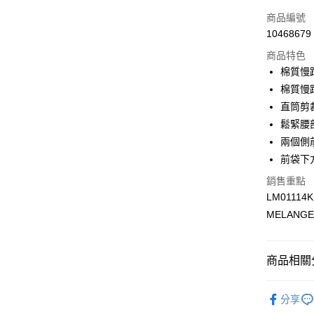
ATM付款
商品編號
10468679
運送方式
商品特色
棉質慢
付款後全
棉質慢
每筆NT$1
直筒剪
付款後萊
鬆緊腰
每筆NT$1
兩個側
前袋下
付款後7-1
銷售重點
每筆NT$1
LM01114
宅配
MELANGE
每筆NT$1
商品相關分
網路限定SA
分享
系列
經