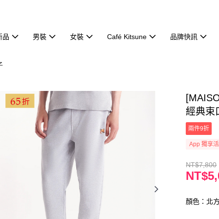
新品
男裝
女裝
Café Kitsune
品牌快訊
子
[MAI
經典束口
兩件9折
App 獨享
NT$7,800
NT$5,
顏色：北