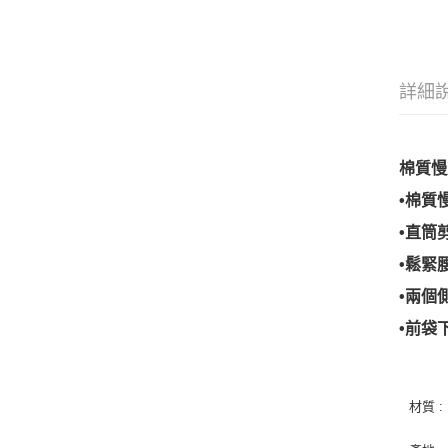
詳細
棉質慢
•棉質
•直筒
•鬆緊
•兩個
•前袋
材質 :