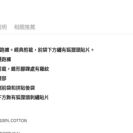
說明
相關推薦
跑褲。經典剪裁，前袋下方繡有狐狸頭貼片。
慢跑褲
剪裁，錐形腳踝處有羅紋
腰部
側前袋和拼貼後袋
下方飾有狐狸頭刺繡貼片
 100% COTTON