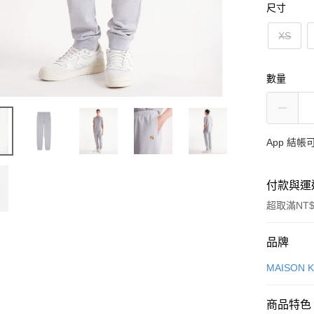
尺寸
XS
數量
App 結
付款與運
超取滿NT$
付款方式
品牌
信用卡一
MAISON 
Apple Pay
商品特色