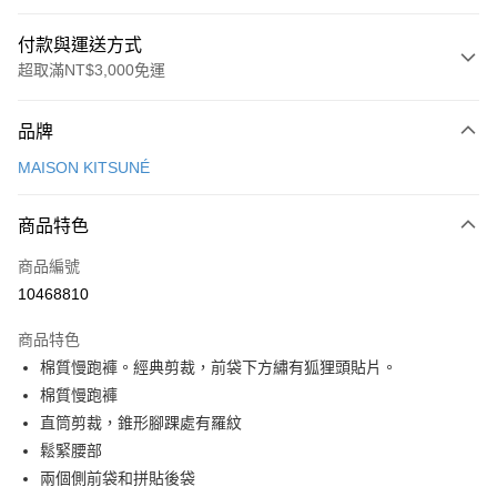
付款與運送方式
超取滿NT$3,000免運
付款方式
品牌
信用卡一次付款
MAISON KITSUNÉ
Apple Pay
商品特色
ATM付款
商品編號
運送方式
10468810
付款後全家取貨
商品特色
每筆NT$100，滿NT$3,000(含以上)免運費
棉質慢跑褲。經典剪裁，前袋下方繡有狐狸頭貼片。
付款後萊爾富取貨
棉質慢跑褲
每筆NT$100
直筒剪裁，錐形腳踝處有羅紋
鬆緊腰部
付款後7-11取貨
兩個側前袋和拼貼後袋
每筆NT$100，滿NT$3,000(含以上)免運費