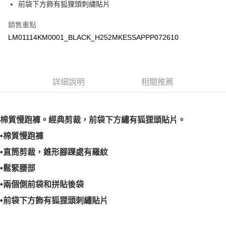
前袋下方飾有狐狸頭刺繡貼片
宅配
銷售重點
每筆NT$100，滿NT$3,000(含以上)免運費
LM01114KM0001_BLACK_H252MKESSAPPP072610
詳細說明
相關推薦
棉質慢跑褲。經典剪裁，前袋下方繡有狐狸頭貼片。
•棉質慢跑褲
•直筒剪裁，錐形腳踝處有羅紋
•鬆緊腰部
•兩個側前袋和拼貼後袋
•前袋下方飾有狐狸頭刺繡貼片