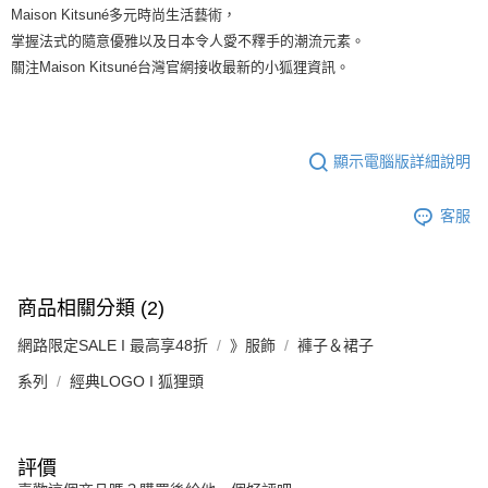
Maison Kitsuné多元時尚生活藝術，
掌握法式的隨意優雅以及日本令人愛不釋手的潮流元素。
關注Maison Kitsuné台灣官網接收最新的小狐狸資訊。
顯示電腦版詳細說明
客服
商品相關分類 (2)
網路限定SALE I 最高享48折
》服飾
褲子＆裙子
系列
經典LOGO I 狐狸頭
評價