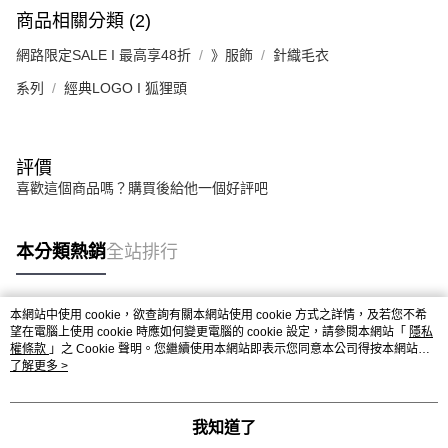
商品相關分類 (2)
網路限定SALE I 最高享48折
》服飾
針織毛衣
系列
經典LOGO I 狐狸頭
評價
喜歡這個商品嗎？購買後給他一個好評吧
本分類熱銷
全站排行
本網站中使用 cookie，欲查詢有關本網站使用 cookie 方式之詳情，及若您不希
熱門標籤
望在電腦上使用 cookie 時應如何變更電腦的 cookie 設定，請參閱本網站「
隱私
權條款
」之 Cookie 聲明。您繼續使用本網站即表示您同意本公司得按本網站使
用條款之 Cookie 聲明使用 cookie。
了解更多 >
我知道了