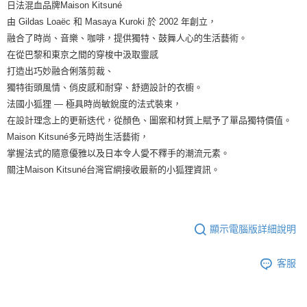
日法混血品牌Maison Kitsuné
由 Gildas Loaëc 和 Masaya Kuroki 於 2002 年創立，
融合了時尚、音樂、咖啡，提供獨特、鼓舞人心的生活藝術。
在從巴黎和東京之間的穿梭中汲取靈感
打造出巧妙融合俐落剪裁、
獨特街頭風情、俏皮感和耐穿、舒適設計的衣櫥。
法國小狐狸 — 極具時尚敏銳度的法式裝束，
在設計理念上的更新迭代，從顏色、圖案和材質上賦予了單品獨特價值。
Maison Kitsuné多元時尚生活藝術，
掌握法式的隨意優雅以及日本令人愛不釋手的潮流元素。
關注Maison Kitsuné台灣官網接收最新的小狐狸資訊。
顯示電腦版詳細說明
客服