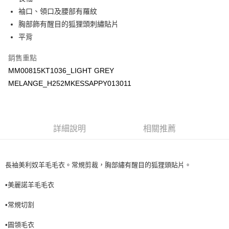
每筆NT$100，滿NT$3,000(含以上)免運費
袖口、領口及腰部有羅紋
宅配
胸部飾有醒目的狐狸頭刺繡貼片
每筆NT$100，滿NT$3,000(含以上)免運費
平背
銷售重點
MM00815KT1036_LIGHT GREY
MELANGE_H252MKESSAPPY013011
詳細說明
相關推薦
長袖美利奴羊毛毛衣。常規剪裁，胸部繡有醒目的狐狸頭貼片。
•美麗諾羊毛毛衣
•常規切割
•圓領毛衣