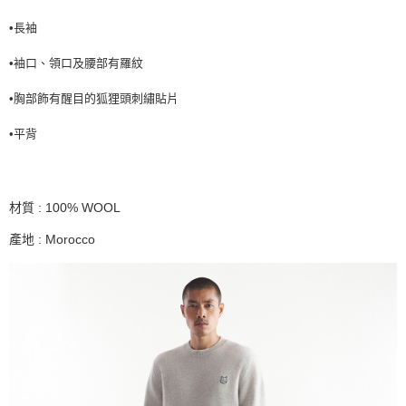
•長袖
•袖口、領口及腰部有羅紋
•胸部飾有醒目的狐狸頭刺繡貼片
•平背
材質 : 100% WOOL
產地 : Morocco