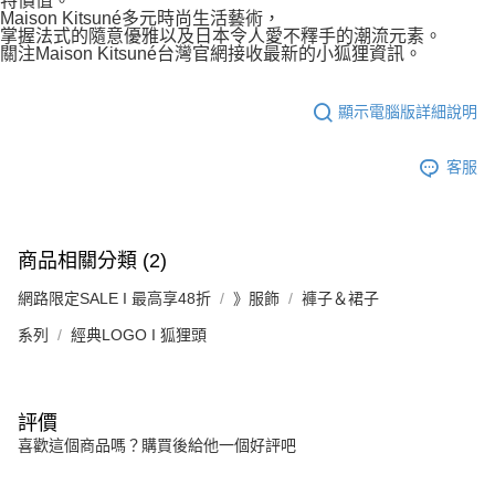
特價值。
Maison Kitsuné多元時尚生活藝術，
掌握法式的隨意優雅以及日本令人愛不釋手的潮流元素。
關注Maison Kitsuné台灣官網接收最新的小狐狸資訊。
顯示電腦版詳細說明
客服
商品相關分類 (2)
網路限定SALE I 最高享48折
》服飾
褲子＆裙子
系列
經典LOGO I 狐狸頭
評價
喜歡這個商品嗎？購買後給他一個好評吧