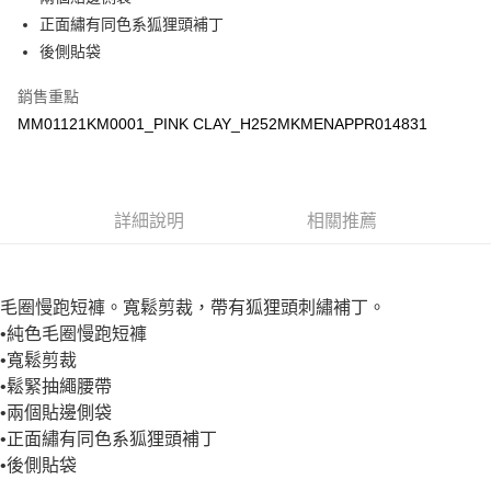
每筆NT$100，滿NT$3,000(含以上)免運費
正面繡有同色系狐狸頭補丁
宅配
後側貼袋
每筆NT$100，滿NT$3,000(含以上)免運費
銷售重點
MM01121KM0001_PINK CLAY_H252MKMENAPPR014831
詳細說明
相關推薦
毛圈慢跑短褲。寬鬆剪裁，帶有狐狸頭刺繡補丁。
•純色毛圈慢跑短褲
•寬鬆剪裁
•鬆緊抽繩腰帶
•兩個貼邊側袋
•正面繡有同色系狐狸頭補丁
•後側貼袋