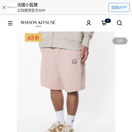
法國小狐狸
開啟APP
立刻使用官方APP
0
1
/
6