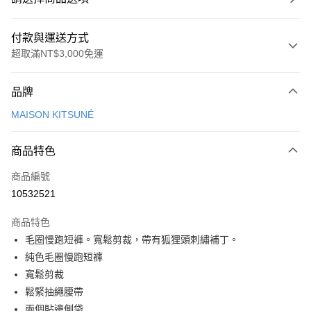
付款與運送方式
超取滿NT$3,000免運
付款方式
品牌
信用卡一次付款
MAISON KITSUNÉ
Apple Pay
商品特色
ATM付款
商品編號
運送方式
10532521
付款後全家取貨
商品特色
每筆NT$100，滿NT$3,000(含以上)免運費
毛圈慢跑短褲。寬鬆剪裁，帶有狐狸頭刺繡補丁。
付款後萊爾富取貨
純色毛圈慢跑短褲
每筆NT$100
寬鬆剪裁
鬆緊抽繩腰帶
付款後7-11取貨
兩個貼邊側袋