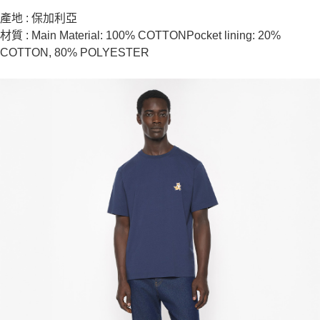
產地 : 保加利亞
材質 : Main Material: 100% COTTONPocket lining: 20%
COTTON, 80% POLYESTER