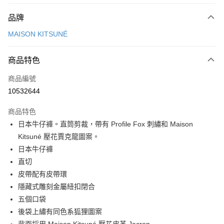
付款方式
品牌
信用卡一次付款
MAISON KITSUNÉ
Apple Pay
商品特色
ATM付款
商品編號
運送方式
10532644
付款後全家取貨
商品特色
每筆NT$100，滿NT$3,000(含以上)免運費
日本牛仔褲。直筒剪裁，帶有 Profile Fox 刺繡和 Maison
付款後萊爾富取貨
Kitsuné 壓花賈克龍圖案。
每筆NT$100
日本牛仔褲
直切
付款後7-11取貨
皮帶配有皮帶環
每筆NT$100，滿NT$3,000(含以上)免運費
隱藏式雕刻金屬紐扣閉合
宅配
五個口袋
每筆NT$100，滿NT$3,000(含以上)免運費
後袋上繡有同色系狐狸圖案