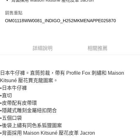
背面採用 Maison Kitsuné 壓花皮革 Jacron
銷售重點
OM01118WW0081_INDIGO_H252MKMENAPPE025870
詳細說明
相關推薦
日本牛仔褲。直筒剪裁，帶有 Profile Fox 刺繡和 Maison
Kitsuné 壓花賈克龍圖案。
•日本牛仔褲
•直切
•皮帶配有皮帶環
•隱藏式雕刻金屬紐扣閉合
•五個口袋
•後袋上繡有同色系狐狸圖案
•背面採用 Maison Kitsuné 壓花皮革 Jacron