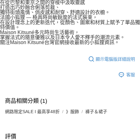
在從巴黎和東京之間的穿梭中汲取靈感
打造出巧妙融合俐落剪裁、
獨特街頭風情、俏皮感和耐穿、舒適設計的衣櫥。
法國小狐狸 — 極具時尚敏銳度的法式裝束，
在設計理念上的更新迭代，從顏色、圖案和材質上賦予了單品獨
特價值。
Maison Kitsuné多元時尚生活藝術，
掌握法式的隨意優雅以及日本令人愛不釋手的潮流元素。
關注Maison Kitsuné台灣官網接收最新的小狐狸資訊。
顯示電腦版詳細說明
客服
商品相關分類 (1)
網路限定SALE I 最高享48折
》服飾
褲子＆裙子
評價