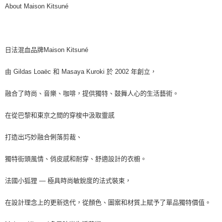
About Maison Kitsuné
日法混血品牌Maison Kitsuné
由 Gildas Loaëc 和 Masaya Kuroki 於 2002 年創立，
融合了時尚、音樂、咖啡，提供獨特、鼓舞人心的生活藝術。
在從巴黎和東京之間的穿梭中汲取靈感
打造出巧妙融合俐落剪裁、
獨特街頭風情、俏皮感和耐穿、舒適設計的衣櫥。
法國小狐狸 — 極具時尚敏銳度的法式裝束，
在設計理念上的更新迭代，從顏色、圖案和材質上賦予了單品獨特價值。