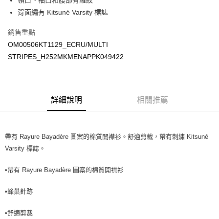
領口、袖口和腰部有羅紋
背面繡有 Kitsuné Varsity 標誌
銷售重點
OM00506KT1129_ECRU/MULTI
STRIPES_H252MKMENAPPK049422
詳細說明
相關推薦
帶有 Rayure Bayadère 圖案的棉質開襟衫。舒適剪裁，帶有刺繡 Kitsuné
Varsity 標誌。
•帶有 Rayure Bayadère 圖案的棉質開襟衫
•蜂巢針跡
•舒適剪裁