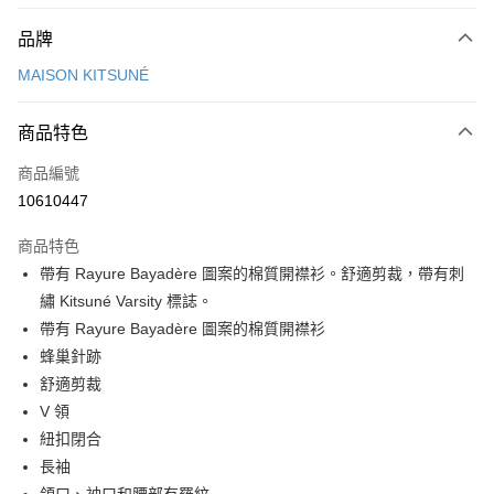
付款方式
品牌
信用卡一次付款
MAISON KITSUNÉ
Apple Pay
商品特色
ATM付款
商品編號
運送方式
10610447
付款後全家取貨
商品特色
每筆NT$100，滿NT$3,000(含以上)免運費
帶有 Rayure Bayadère 圖案的棉質開襟衫。舒適剪裁，帶有刺
付款後萊爾富取貨
繡 Kitsuné Varsity 標誌。
每筆NT$100
帶有 Rayure Bayadère 圖案的棉質開襟衫
蜂巢針跡
付款後7-11取貨
舒適剪裁
每筆NT$100，滿NT$3,000(含以上)免運費
V 領
宅配
紐扣閉合
每筆NT$100，滿NT$3,000(含以上)免運費
長袖