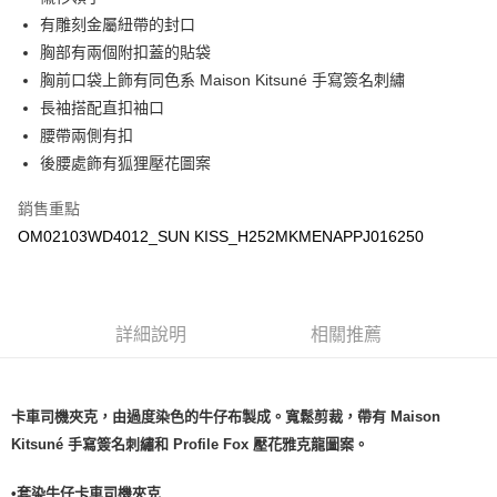
每筆NT$100，滿NT$3,000(含以上)免運費
有雕刻金屬紐帶的封口
宅配
胸部有兩個附扣蓋的貼袋
每筆NT$100，滿NT$3,000(含以上)免運費
胸前口袋上飾有同色系 Maison Kitsuné 手寫簽名刺繡
長袖搭配直扣袖口
腰帶兩側有扣
後腰處飾有狐狸壓花圖案
銷售重點
OM02103WD4012_SUN KISS_H252MKMENAPPJ016250
詳細說明
相關推薦
卡車司機夾克，由過度染色的牛仔布製成。寬鬆剪裁，帶有 Maison
Kitsuné 手寫簽名刺繡和 Profile Fox 壓花雅克龍圖案。
•套染牛仔卡車司機夾克