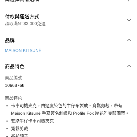
付款與運送方式
超取滿NT$3,000免運
付款方式
品牌
信用卡一次付款
MAISON KITSUNÉ
Apple Pay
商品特色
ATM付款
商品編號
運送方式
10668768
付款後全家取貨
商品特色
每筆NT$100，滿NT$3,000(含以上)免運費
卡車司機夾克，由過度染色的牛仔布製成。寬鬆剪裁，帶有
付款後萊爾富取貨
Maison Kitsuné 手寫簽名刺繡和 Profile Fox 壓花雅克龍圖案。
每筆NT$100
套染牛仔卡車司機夾克
寬鬆剪裁
付款後7-11取貨
襯衫領子