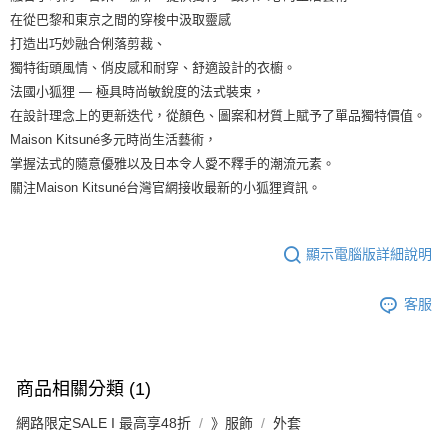
在從巴黎和東京之間的穿梭中汲取靈感
打造出巧妙融合俐落剪裁、
獨特街頭風情、俏皮感和耐穿、舒適設計的衣櫥。
法國小狐狸 — 極具時尚敏銳度的法式裝束，
在設計理念上的更新迭代，從顏色、圖案和材質上賦予了單品獨特價值。
Maison Kitsuné多元時尚生活藝術，
掌握法式的隨意優雅以及日本令人愛不釋手的潮流元素。
關注Maison Kitsuné台灣官網接收最新的小狐狸資訊。
顯示電腦版詳細說明
客服
商品相關分類 (1)
網路限定SALE I 最高享48折
》服飾
外套