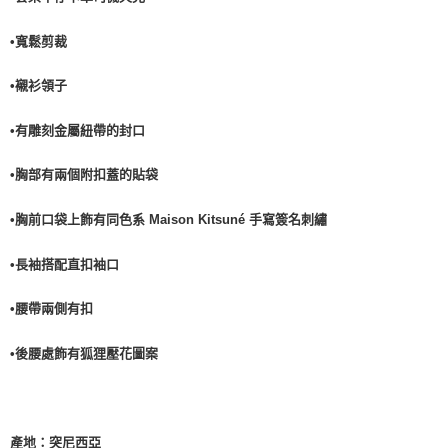
•寬鬆剪裁
•襯衫領子
•有雕刻金屬紐帶的封口
•胸部有兩個附扣蓋的貼袋
•胸前口袋上飾有同色系 Maison Kitsuné 手寫簽名刺繡
•長袖搭配直扣袖口
•腰帶兩側有扣
•後腰處飾有狐狸壓花圖案
產地：突尼西亞