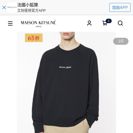
法國小狐狸
開啟APP
立刻使用官方APP
0
1
/
5