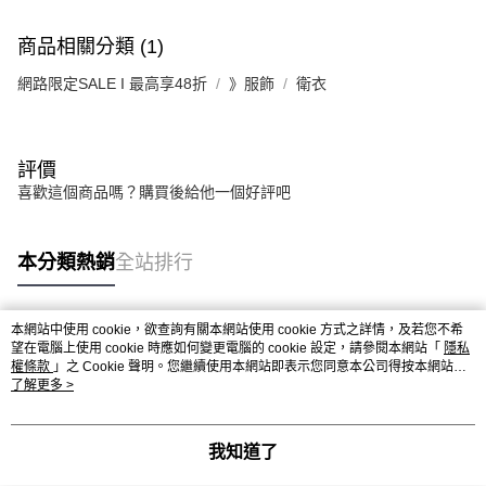
商品相關分類 (1)
網路限定SALE I 最高享48折
》服飾
衛衣
評價
喜歡這個商品嗎？購買後給他一個好評吧
本分類熱銷
全站排行
本網站中使用 cookie，欲查詢有關本網站使用 cookie 方式之詳情，及若您不希
熱門標籤
望在電腦上使用 cookie 時應如何變更電腦的 cookie 設定，請參閱本網站「
隱私
權條款
」之 Cookie 聲明。您繼續使用本網站即表示您同意本公司得按本網站使
用條款之 Cookie 聲明使用 cookie。
了解更多 >
我知道了