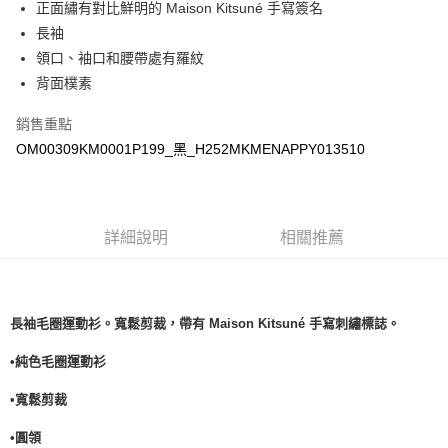
正面繡有對比鮮明的 Maison Kitsuné 手寫簽名
宅配
長袖
每筆NT$100，滿NT$3,000(含以上)免運費
領口、袖口和腰帶處有羅紋
背面樸素
銷售重點
OM00309KM0001P199_黑_H252MKMENAPPY013510
詳細說明
相關推薦
長袖毛圈運動衫。寬鬆剪裁，帶有 Maison Kitsuné 手寫刺繡標誌。
•純色毛圈運動衫
•寬鬆剪裁
•圓領