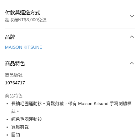
付款與運送方式
超取滿NT$3,000免運
付款方式
品牌
信用卡一次付款
MAISON KITSUNÉ
Apple Pay
商品特色
ATM付款
商品編號
運送方式
10764717
付款後全家取貨
商品特色
每筆NT$100，滿NT$3,000(含以上)免運費
長袖毛圈運動衫。寬鬆剪裁，帶有 Maison Kitsuné 手寫刺繡標
付款後萊爾富取貨
誌。
每筆NT$100
純色毛圈運動衫
寬鬆剪裁
付款後7-11取貨
圓領
每筆NT$100，滿NT$3,000(含以上)免運費