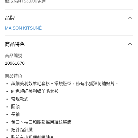
超取滿NT$3,000免運
付款方式
品牌
信用卡一次付款
MAISON KITSUNÉ
Apple Pay
商品特色
ATM付款
商品編號
運送方式
10961670
付款後全家取貨
商品特色
每筆NT$100，滿NT$3,000(含以上)免運費
超細美利奴羊毛套衫。常規版型，飾有小狐狸刺繡貼片。
付款後萊爾富取貨
純色超細美利奴羊毛套衫
每筆NT$100
常規款式
圓領
付款後7-11取貨
長袖
每筆NT$100，滿NT$3,000(含以上)免運費
領口、袖口和腰部採用羅紋裝飾
宅配
細針距針織
每筆NT$100，滿NT$3,000(含以上)免運費
胸前有小狐狸刺繡貼片