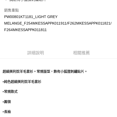
銷售重點
PW00801KT1181_LIGHT GREY
MELANGE_F254MKESSAPPK011911/F262MKESSAPPK011821/
F264MKESSAPPK011811
詳細說明
相關推薦
超細美利奴羊毛套衫。常規版型，飾有小狐狸刺繡貼片。
•純色超細美利奴羊毛套衫
•常規款式
•圓領
•長袖