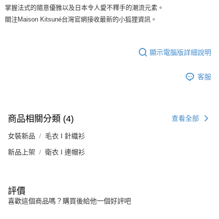
掌握法式的隨意優雅以及日本令人愛不釋手的潮流元素。
關注Maison Kitsuné台灣官網接收最新的小狐狸資訊。
顯示電腦版詳細說明
客服
商品相關分類 (4)
查看全部
女裝新品
毛衣 I 針織衫
新品上架
衛衣 I 連帽衫
評價
喜歡這個商品嗎？購買後給他一個好評吧