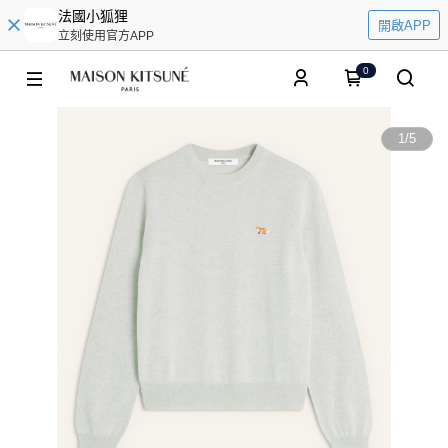
法國小狐狸
開啟APP
立刻使用官方APP
0
1
/
5