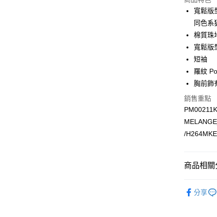
寬鬆版
付款後全
同色系
每筆NT$1
棉質珠地
付款後萊
寬鬆版
每筆NT$1
短袖
羅紋 P
付款後7-1
胸前飾
每筆NT$1
銷售重點
宅配
PM00211
每筆NT$1
MELANGE
/H264MK
商品相關分
男裝新品
分享
系列
經
新品上架