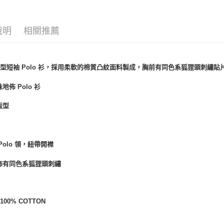
男裝新品
說明
相關推薦
型短袖 Polo 衫，採用柔軟的棉質凸紋面料製成，胸前有同色系狐狸頭刺繡貼
地佈 Polo 衫
版型
 Polo 領，紐帶開襟
飾有同色系狐狸頭刺繡
00% COTTON