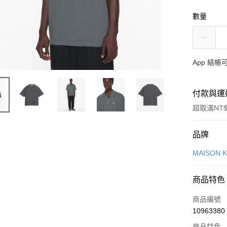
數量
App 結
付款與運
超取滿NT$
付款方式
品牌
信用卡一
MAISON 
Apple Pay
商品特色
ATM付款
商品編號
10963380
運送方式
商品特色