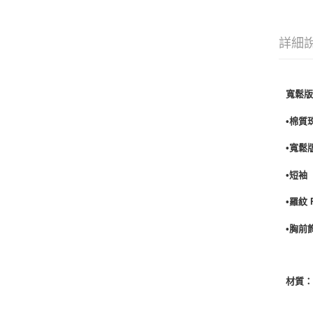
詳細
寬鬆版
•棉質珠
•寬鬆
•短袖
•羅紋
•胸前
材質：1