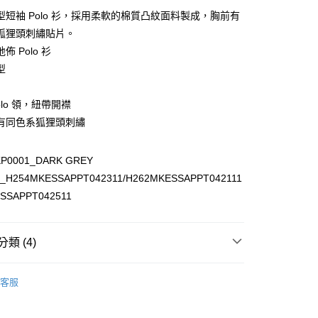
型短袖 Polo 衫，採用柔軟的棉質凸紋面料製成，胸前有
家取貨
狐狸頭刺繡貼片。
00，滿NT$3,000(含以上)免運費
佈 Polo 衫
爾富取貨
型
00
olo 領，紐帶開襟
1取貨
有同色系狐狸頭刺繡
00，滿NT$3,000(含以上)免運費
KP0001_DARK GREY
00，滿NT$3,000(含以上)免運費
_H254MKESSAPPT042311/H262MKESSAPPT042111
ESSAPPT042511
類 (4)
T恤 I POLO衫
客服
典LOGO I 狐狸頭
T恤 I POLO衫