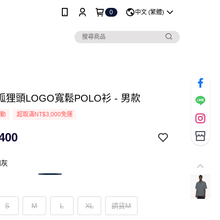
0
中文 (繁體)
狸頭LOGO寬鬆POLO衫 - 男款
活動
超取滿NT$3,000免運
400
鷗灰
S
M
L
XL
調貨M