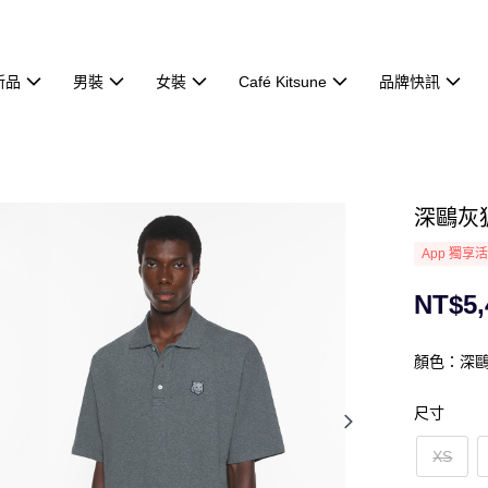
新品
男裝
女裝
Café Kitsune
品牌快訊
深鷗灰狐
App 獨享
NT$5,
顏色：深
尺寸
XS