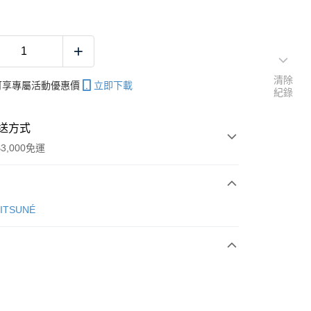
清除
帳可享專屬活動優惠價
立即下載
紀錄
送方式
3,000免運
次付款
KITSUNÉ