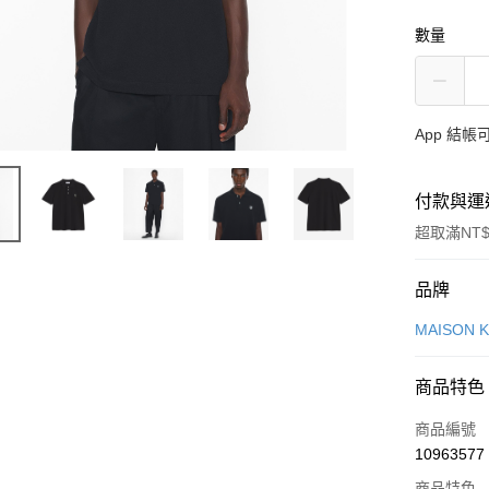
數量
App 結
付款與運
超取滿NT$
付款方式
品牌
信用卡一
MAISON 
Apple Pay
商品特色
ATM付款
商品編號
10963577
運送方式
商品特色