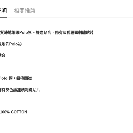
男裝新品
說明
相關推薦
質珠地網眼Polo衫。舒適貼
合
，飾有灰狐狸頭刺繡貼片。
珠地佈Polo衫
貼合
 Polo 領，紐帶開襟
飾有灰色狐狸頭刺繡貼片
00% COTTON