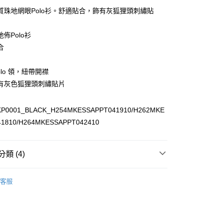
質珠地網眼Polo衫。舒適貼合，飾有灰狐狸頭刺繡貼
家取貨
00，滿NT$3,000(含以上)免運費
佈Polo衫
爾富取貨
合
00
olo 領，紐帶開襟
1取貨
有灰色狐狸頭刺繡貼片
00，滿NT$3,000(含以上)免運費
KP0001_BLACK_H254MKESSAPPT041910/H262MKE
00，滿NT$3,000(含以上)免運費
41810/H264MKESSAPPT042410
類 (4)
T恤 I POLO衫
客服
典LOGO I 狐狸頭
T恤 I POLO衫