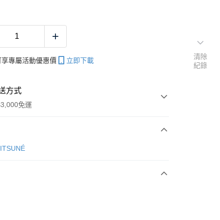
清除
帳可享專屬活動優惠價
立即下載
紀錄
送方式
3,000免運
次付款
KITSUNÉ