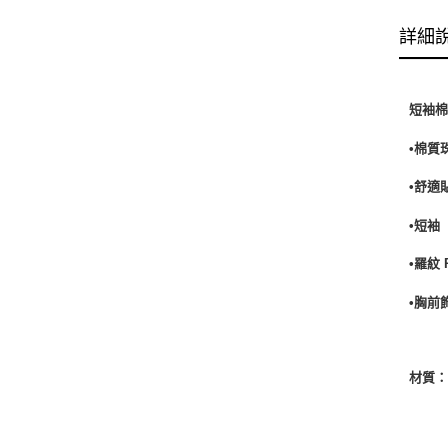
詳細
短袖棉
•棉質
•舒適
•短袖
•羅紋
•胸前
材質：1