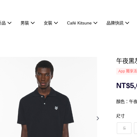
新品
男裝
女裝
Café Kitsune
品牌快訊
午夜黑灰
App 獨享
NT$5,
顏色：午
尺寸
S