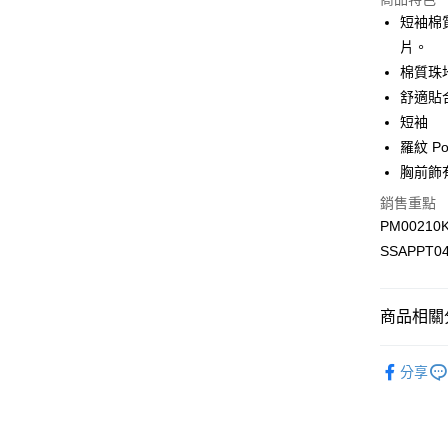
短袖棉
付款後全
片。
每筆NT$1
棉質珠地
付款後萊
舒適貼
每筆NT$1
短袖
羅紋 P
付款後7-1
胸前飾
每筆NT$1
銷售重點
宅配
PM00210
每筆NT$1
SSAPPT0
商品相關分
男裝新品
分享
系列
經
新品上架