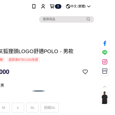
0
中文 (繁體)
狐狸頭LOGO舒適POLO - 男款
活動
超取滿NT$3,000免運
000
夜黑
M
L
XL
預購XL