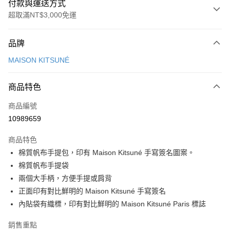
付款與運送方式
超取滿NT$3,000免運
付款方式
品牌
信用卡一次付款
MAISON KITSUNÉ
Apple Pay
商品特色
ATM付款
商品編號
運送方式
10989659
付款後全家取貨
商品特色
每筆NT$100，滿NT$3,000(含以上)免運費
棉質帆布手提包，印有 Maison Kitsuné 手寫簽名圖案。
付款後萊爾富取貨
棉質帆布手提袋
每筆NT$100
兩個大手柄，方便手提或肩背
正面印有對比鮮明的 Maison Kitsuné 手寫簽名
付款後7-11取貨
內貼袋有織標，印有對比鮮明的 Maison Kitsuné Paris 標誌
每筆NT$100，滿NT$3,000(含以上)免運費
銷售重點
宅配