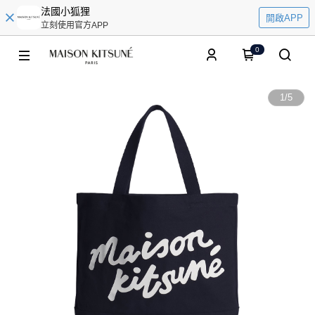
法國小狐狸
開啟APP
立刻使用官方APP
0
1
/
5