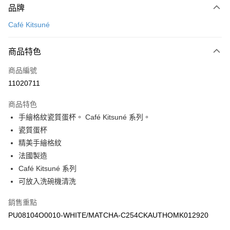
品牌
信用卡一次付款
Café Kitsuné
Apple Pay
商品特色
ATM付款
商品編號
運送方式
11020711
付款後全家取貨
商品特色
每筆NT$100，滿NT$3,000(含以上)免運費
手繪格紋瓷質蛋杯。 Café Kitsuné 系列。
付款後萊爾富取貨
瓷質蛋杯
每筆NT$100
精美手繪格紋
法國製造
付款後7-11取貨
Café Kitsuné 系列
每筆NT$100，滿NT$3,000(含以上)免運費
可放入洗碗機清洗
宅配
銷售重點
每筆NT$100，滿NT$3,000(含以上)免運費
PU08104O0010-WHITE/MATCHA-C254CKAUTHOMK012920