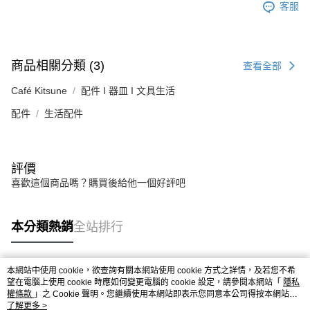
客服
商品相關分類 (3)
查看全部
Café Kitsune
配件 I 器皿 I 文具生活
配件
生活配件
評價
喜歡這個商品嗎？購買後給他一個好評吧
本分類熱銷
全站排行
本網站中使用 cookie，欲查詢有關本網站使用 cookie 方式之詳情，及若您不希
熱門標籤
望在電腦上使用 cookie 時應如何變更電腦的 cookie 設定，請參閱本網站「
隱私
權條款
」之 Cookie 聲明。您繼續使用本網站即表示您同意本公司得按本網站使
用條款之 Cookie 聲明使用 cookie。
了解更多 >