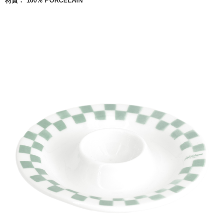
材質：
100% PORCELAIN