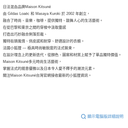
日法混血品牌Maison Kitsuné
由 Gildas Loaëc 和 Masaya Kuroki 於 2002 年創立，
融合了時尚、音樂、咖啡，提供獨特、鼓舞人心的生活藝術。
在從巴黎和東京之間的穿梭中汲取靈感
打造出巧妙融合俐落剪裁、
獨特街頭風情、俏皮感和耐穿、舒適設計的衣櫥。
法國小狐狸 — 極具時尚敏銳度的法式裝束，
在設計理念上的更新迭代，從顏色、圖案和材質上賦予了單品獨特價值。
Maison Kitsuné多元時尚生活藝術，
掌握法式的隨意優雅以及日本令人愛不釋手的潮流元素。
關注Maison Kitsuné台灣官網接收最新的小狐狸資訊。
顯示電腦版詳細說明