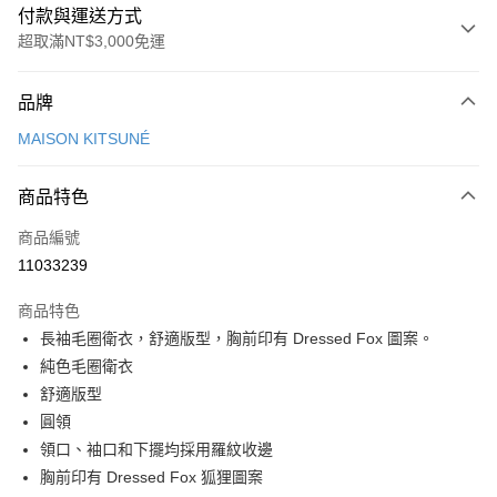
付款與運送方式
超取滿NT$3,000免運
付款方式
品牌
信用卡一次付款
MAISON KITSUNÉ
Apple Pay
商品特色
ATM付款
商品編號
運送方式
11033239
付款後全家取貨
商品特色
每筆NT$100，滿NT$3,000(含以上)免運費
長袖毛圈衛衣，舒適版型，胸前印有 Dressed Fox 圖案。
付款後萊爾富取貨
純色毛圈衛衣
每筆NT$100
舒適版型
圓領
付款後7-11取貨
領口、袖口和下擺均採用羅紋收邊
每筆NT$100，滿NT$3,000(含以上)免運費
胸前印有 Dressed Fox 狐狸圖案