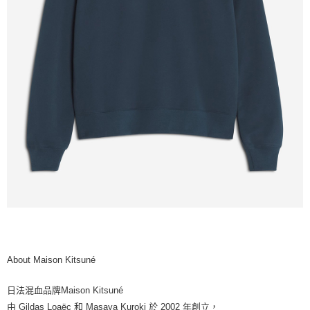
About Maison Kitsuné
日法混血品牌Maison Kitsuné
由 Gildas Loaëc 和 Masaya Kuroki 於 2002 年創立，