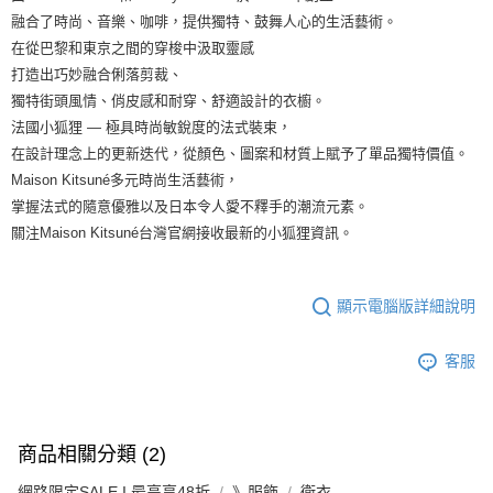
融合了時尚、音樂、咖啡，提供獨特、鼓舞人心的生活藝術。
在從巴黎和東京之間的穿梭中汲取靈感
打造出巧妙融合俐落剪裁、
獨特街頭風情、俏皮感和耐穿、舒適設計的衣櫥。
法國小狐狸 — 極具時尚敏銳度的法式裝束，
在設計理念上的更新迭代，從顏色、圖案和材質上賦予了單品獨特價值。
Maison Kitsuné多元時尚生活藝術，
掌握法式的隨意優雅以及日本令人愛不釋手的潮流元素。
關注Maison Kitsuné台灣官網接收最新的小狐狸資訊。
顯示電腦版詳細說明
客服
商品相關分類 (2)
網路限定SALE I 最高享48折
》服飾
衛衣