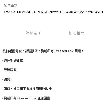
宅配
銷售重點
每筆NT$100，滿NT$3,000(含以上)免運費
PW00316KM0341_FRENCH NAVY_F254MKWOMAPPY013570
詳細說明
相關推薦
長袖
毛圈
衛衣，舒適版型，胸前印有 Dressed Fox 圖案。
•純色毛圈衛衣
•舒適
版型
•
圓領
•
領口、袖口和下擺均採用羅紋收邊
•
胸前印有 Dressed Fox 狐狸圖案