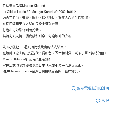
日法混血品牌Maison Kitsuné
由 Gildas Loaëc 和 Masaya Kuroki 於 2002 年創立，
融合了時尚、音樂、咖啡，提供獨特、鼓舞人心的生活藝術。
在從巴黎和東京之間的穿梭中汲取靈感
打造出巧妙融合俐落剪裁、
獨特街頭風情、俏皮感和耐穿、舒適設計的衣櫥。
法國小狐狸 — 極具時尚敏銳度的法式裝束，
在設計理念上的更新迭代，從顏色、圖案和材質上賦予了單品獨特價值。
Maison Kitsuné多元時尚生活藝術，
掌握法式的隨意優雅以及日本令人愛不釋手的潮流元素。
關注Maison Kitsuné台灣官網接收最新的小狐狸資訊。
顯示電腦版詳細說明
客服