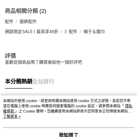
商品相關分類 (2)
配件
服飾配件
網路限定SALE I 最高享48折
》配件
帽子＆圍巾
評價
喜歡這個商品嗎？購買後給他一個好評吧
本分類熱銷
全站排行
本網站中使用 cookie，欲查詢有關本網站使用 cookie 方式之詳情，及若您不希
熱門標籤
望在電腦上使用 cookie 時應如何變更電腦的 cookie 設定，請參閱本網站「
隱私
權條款
」之 Cookie 聲明。您繼續使用本網站即表示您同意本公司得按本網站使
用條款之 Cookie 聲明使用 cookie。
了解更多 >
我知道了