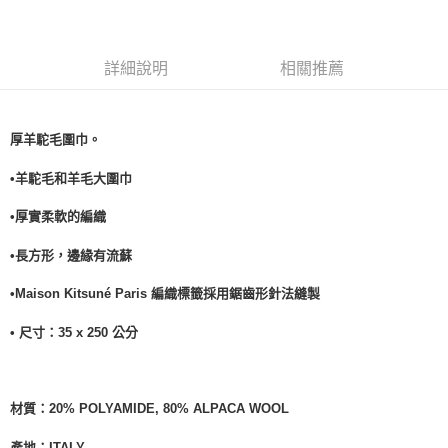
詳細說明
相關推薦
厚羊駝毛圍巾。
•羊駝毛和羊毛大圍巾
•厚實柔軟的編織
•長方形，邊緣有流蘇
•Maison Kitsuné Paris 編織標籤採用鋸齒形針法縫製
• 尺寸：
35 x 250
公分
材質：
20% POLYAMIDE, 80% ALPACA WOOL
產地：
ITALY