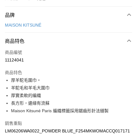
付款方式
品牌
信用卡一次付款
MAISON KITSUNÉ
Apple Pay
商品特色
ATM付款
商品編號
運送方式
11124041
付款後全家取貨
商品特色
每筆NT$100，滿NT$3,000(含以上)免運費
厚羊駝毛圍巾。
付款後萊爾富取貨
羊駝毛和羊毛大圍巾
每筆NT$100
厚實柔軟的編織
長方形，邊緣有流蘇
付款後7-11取貨
Maison Kitsuné Paris 編織標籤採用鋸齒形針法縫製
每筆NT$100，滿NT$3,000(含以上)免運費
銷售重點
宅配
LM06206WA0022_POWDER BLUE_F254MKWOMACCQ017171
每筆NT$100，滿NT$3,000(含以上)免運費