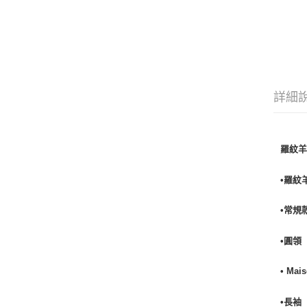
詳細
羅紋
•羅紋
•常規
•圓領
• Ma
•長袖