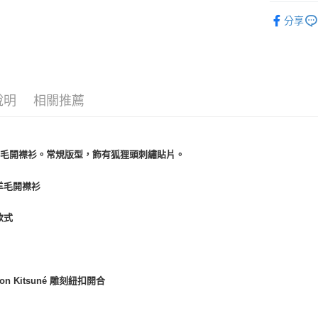
網路限定SA
分享
系列
經
說明
相關推薦
羊毛開襟衫。常規版型，飾有狐狸頭刺繡貼片。
羊毛開襟衫
款式
ison Kitsuné 雕刻紐扣開合