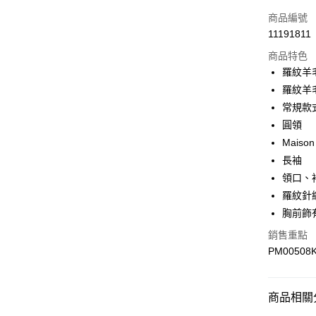
ATM付款
商品編號
11191811
運送方式
商品特色
羅紋羊
付款後全
羅紋羊
每筆NT$1
常規款
付款後萊
圓領
每筆NT$1
Maiso
長袖
付款後7-1
領口、
每筆NT$1
羅紋針
宅配
胸前飾
每筆NT$1
銷售重點
PM00508
商品相關分