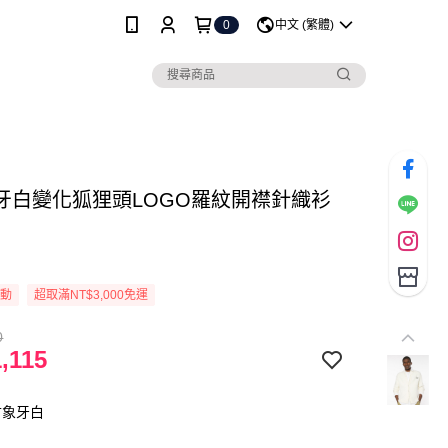
0
中文 (繁體)
牙白變化狐狸頭LOGO羅紋開襟針織衫
活動
超取滿NT$3,000免運
0
,115
古象牙白