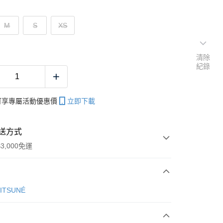
M
S
XS
清除
紀錄
帳可享專屬活動優惠價
立即下載
送方式
3,000免運
次付款
KITSUNÉ