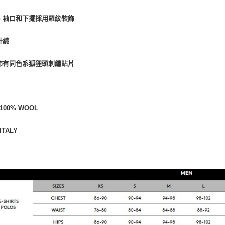
、袖口和下擺採用羅紋裝飾
針織
飾有同色系狐狸頭刺繡貼片
100% WOOL
ITALY