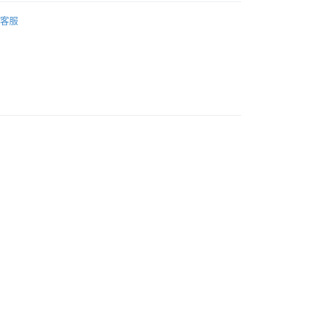
LE I 最高享48折
》服飾
針織毛衣
客服
典LOGO I 狐狸頭