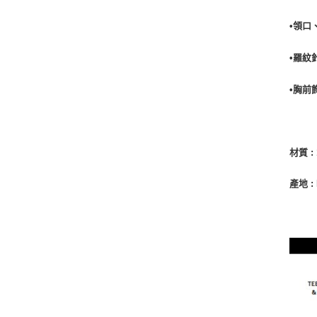
•領口
•羅紋
•胸前
材質 :
產地 :