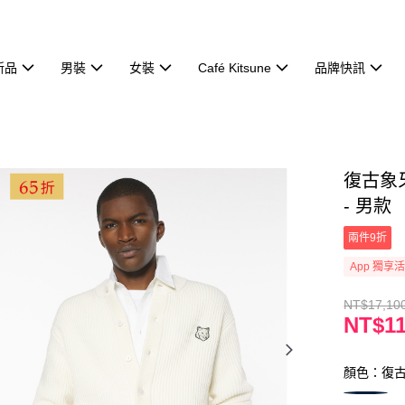
新品
男裝
女裝
Café Kitsune
品牌快訊
復古象
- 男款
兩件9折
App 獨享
NT$17,10
NT$11
顏色：復