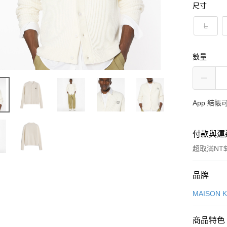
尺寸
L
數量
App 結
付款與運
超取滿NT$
付款方式
品牌
信用卡一
MAISON 
Apple Pay
商品特色