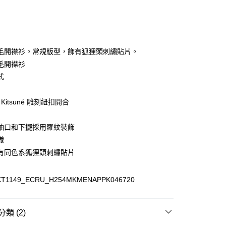
毛開襟衫。常規版型，飾有狐狸頭刺繡貼片。
家取貨
毛開襟衫
00，滿NT$3,000(含以上)免運費
式
爾富取貨
00
n Kitsuné 雕刻紐扣開合
1取貨
袖口和下擺採用羅紋裝飾
00，滿NT$3,000(含以上)免運費
織
有同色系狐狸頭刺繡貼片
00，滿NT$3,000(含以上)免運費
KT1149_ECRU_H254MKMENAPPK046720
類 (2)