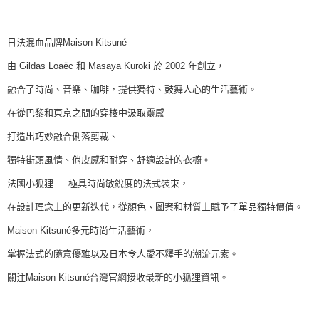
日法混血品牌Maison Kitsuné
由 Gildas Loaëc 和 Masaya Kuroki 於 2002 年創立，
融合了時尚、音樂、咖啡，提供獨特、鼓舞人心的生活藝術。
在從巴黎和東京之間的穿梭中汲取靈感
打造出巧妙融合俐落剪裁、
獨特街頭風情、俏皮感和耐穿、舒適設計的衣櫥。
法國小狐狸 — 極具時尚敏銳度的法式裝束，
在設計理念上的更新迭代，從顏色、圖案和材質上賦予了單品獨特價值。
Maison Kitsuné多元時尚生活藝術，
掌握法式的隨意優雅以及日本令人愛不釋手的潮流元素。
關注Maison Kitsuné台灣官網接收最新的小狐狸資訊。