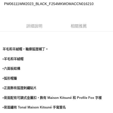
PW06111WM2023_BLACK_F254MKWOMACCN016210
詳細說明
相關推薦
羊毛和羊絨帽，輪廓狐狸補丁。
•羊毛和羊絨帽
•六面板結構
•弧形帽簷
•正面飾有狐狸刺繡貼片
•背面配有可調式金屬扣，飾有 Maison Kitsuné 和 Profile Fox 字樣
•背面繡有 Tonal Maison Kitsuné 手寫簽名