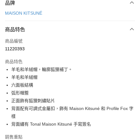
品牌
信用卡一次付款
MAISON KITSUNÉ
Apple Pay
商品特色
ATM付款
商品編號
運送方式
11220393
付款後全家取貨
商品特色
每筆NT$100，滿NT$3,000(含以上)免運費
羊毛和羊絨帽，輪廓狐狸補丁。
付款後萊爾富取貨
羊毛和羊絨帽
每筆NT$100
六面板結構
弧形帽簷
付款後7-11取貨
正面飾有狐狸刺繡貼片
每筆NT$100，滿NT$3,000(含以上)免運費
背面配有可調式金屬扣，飾有 Maison Kitsuné 和 Profile Fox 字
宅配
樣
每筆NT$100，滿NT$3,000(含以上)免運費
背面繡有 Tonal Maison Kitsuné 手寫簽名
銷售重點