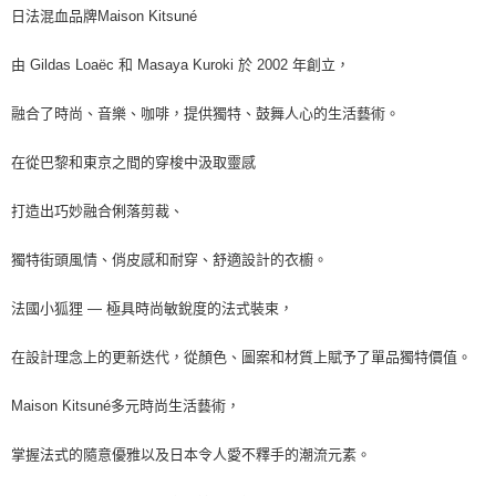
日法混血品牌Maison Kitsuné
由 Gildas Loaëc 和 Masaya Kuroki 於 2002 年創立，
融合了時尚、音樂、咖啡，提供獨特、鼓舞人心的生活藝術。
在從巴黎和東京之間的穿梭中汲取靈感
打造出巧妙融合俐落剪裁、
獨特街頭風情、俏皮感和耐穿、舒適設計的衣櫥。
法國小狐狸 — 極具時尚敏銳度的法式裝束，
在設計理念上的更新迭代，從顏色、圖案和材質上賦予了單品獨特價值。
Maison Kitsuné多元時尚生活藝術，
掌握法式的隨意優雅以及日本令人愛不釋手的潮流元素。