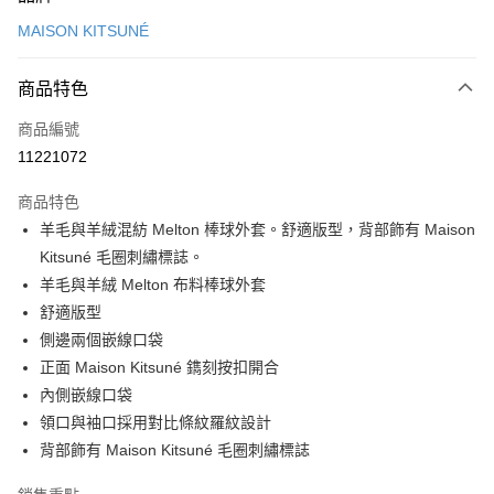
信用卡一次付款
MAISON KITSUNÉ
Apple Pay
商品特色
ATM付款
商品編號
運送方式
11221072
付款後全家取貨
商品特色
每筆NT$100，滿NT$3,000(含以上)免運費
羊毛與羊絨混紡 Melton 棒球外套。舒適版型，背部飾有 Maison
付款後萊爾富取貨
Kitsuné 毛圈刺繡標誌。
每筆NT$100
羊毛與羊絨 Melton 布料棒球外套
舒適版型
付款後7-11取貨
側邊兩個嵌線口袋
每筆NT$100，滿NT$3,000(含以上)免運費
正面 Maison Kitsuné 鐫刻按扣開合
宅配
內側嵌線口袋
每筆NT$100，滿NT$3,000(含以上)免運費
領口與袖口採用對比條紋羅紋設計
背部飾有 Maison Kitsuné 毛圈刺繡標誌