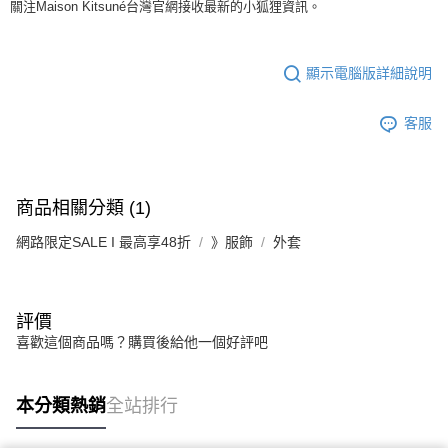
關注Maison Kitsuné台灣官網接收最新的小狐狸資訊。
顯示電腦版詳細說明
客服
商品相關分類 (1)
網路限定SALE I 最高享48折
》服飾
外套
評價
喜歡這個商品嗎？購買後給他一個好評吧
本分類熱銷
全站排行