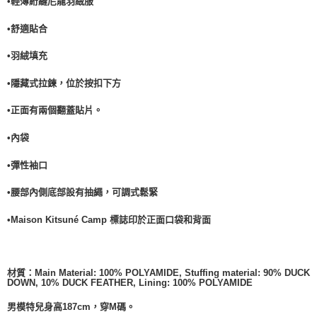
•輕薄絎縫尼龍羽絨服
•舒適貼合
•羽絨填充
•隱藏式拉鍊，位於按扣下方
•正面有兩個翻蓋貼片。
•內袋
•彈性袖口
•腰部內側底部設有抽繩，可調式鬆緊
•Maison Kitsuné Camp 標誌印於正面口袋和背面
材質：
Main Material: 100% POLYAMIDE, Stuffing material:
90% DUCK
DOWN, 10% DUCK FEATHER, Lining: 100%
POLYAMIDE
男模特兒身高187cm，穿M碼。