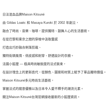
日法混血品牌Maison Kitsuné
由 Gildas Loaëc 和 Masaya Kuroki 於 2002 年創立，
融合了時尚、音樂、咖啡，提供獨特、鼓舞人心的生活藝術。
在從巴黎和東京之間的穿梭中汲取靈感
打造出巧妙融合俐落剪裁、
獨特街頭風情、俏皮感和耐穿、舒適設計的衣櫥。
法國小狐狸 — 極具時尚敏銳度的法式裝束，
在設計理念上的更新迭代，從顏色、圖案和材質上賦予了單品獨特價值。
Maison Kitsuné多元時尚生活藝術，
掌握法式的隨意優雅以及日本令人愛不釋手的潮流元素。
關注Maison Kitsuné台灣官網接收最新的小狐狸資訊。