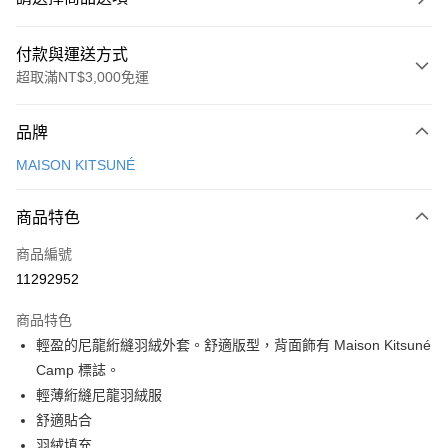
付款與運送方式
超取滿NT$3,000免運
付款方式
品牌
信用卡一次付款
MAISON KITSUNÉ
Apple Pay
商品特色
ATM付款
商品編號
運送方式
11292952
付款後全家取貨
商品特色
每筆NT$100，滿NT$3,000(含以上)免運費
輕盈的尼龍絎縫羽絨外套。舒適版型，背面飾有 Maison Kitsuné
付款後萊爾富取貨
Camp 標誌。
每筆NT$100
輕薄絎縫尼龍羽絨服
舒適貼合
付款後7-11取貨
羽絨填充