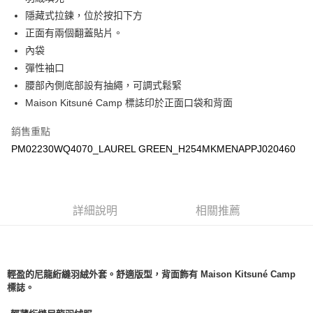
每筆NT$100，滿NT$3,000(含以上)免運費
隱藏式拉鍊，位於按扣下方
宅配
正面有兩個翻蓋貼片。
每筆NT$100，滿NT$3,000(含以上)免運費
內袋
彈性袖口
腰部內側底部設有抽繩，可調式鬆緊
Maison Kitsuné Camp 標誌印於正面口袋和背面
銷售重點
PM02230WQ4070_LAUREL GREEN_H254MKMENAPPJ020460
詳細說明
相關推薦
輕盈的尼龍絎縫羽絨外套。舒適版型，背面飾有 Maison Kitsuné Camp
標誌。