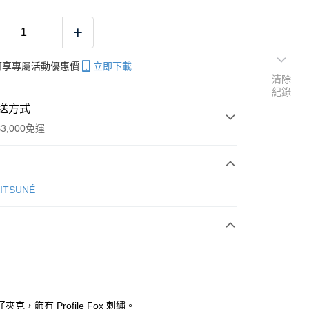
帳可享專屬活動優惠價
立即下載
清除
紀錄
送方式
3,000免運
次付款
KITSUNÉ
夾克，飾有 Profile Fox 刺繡。