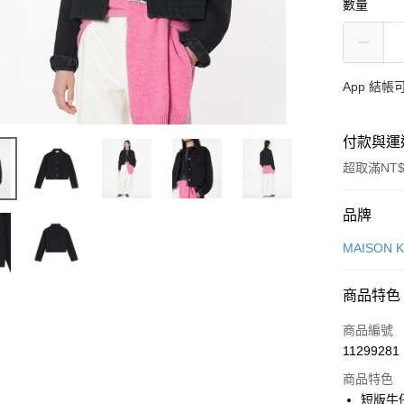
數量
App 結
付款與運
超取滿NT$
付款方式
品牌
信用卡一
MAISON 
Apple Pay
商品特色
ATM付款
商品編號
11299281
運送方式
商品特色
短版牛仔