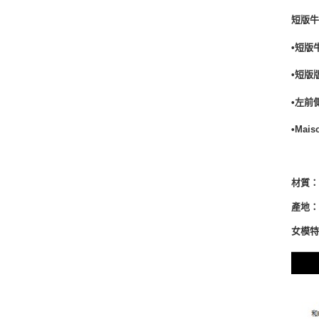
短版牛仔
•短版
•短版
•左前
•Mai
材質
產地：I
女模特