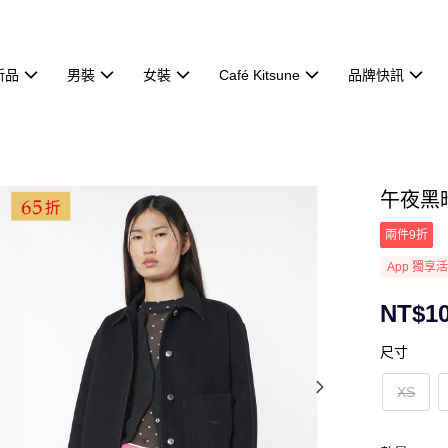
新品
男裝
女裝
Café Kitsune
品牌快訊
午夜黑
兩件9折
App 獨享
NT$10
尺寸
XS