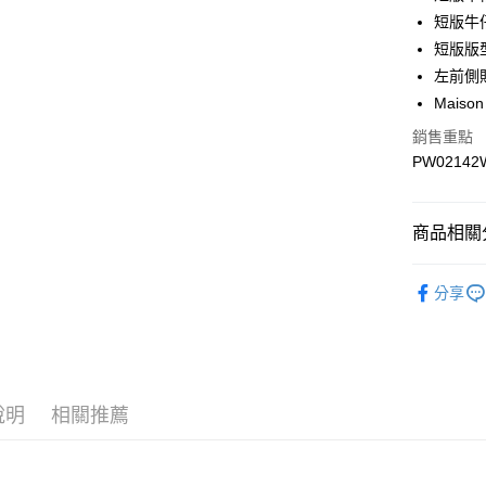
付款後全
短版牛
每筆NT$1
短版版
付款後萊
左前側
每筆NT$1
Maiso
銷售重點
付款後7-1
PW02142
每筆NT$1
宅配
商品相關分
每筆NT$1
網路限定SA
分享
說明
相關推薦