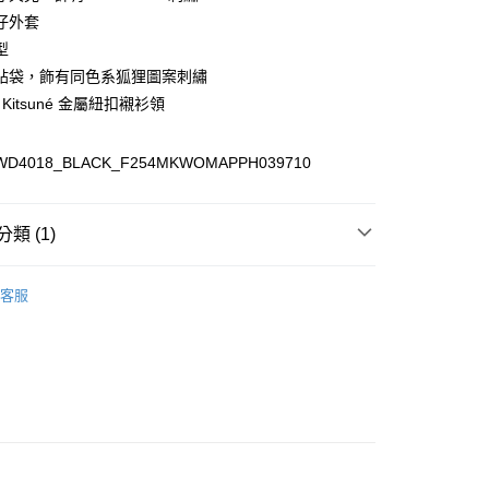
家取貨
仔外套
00，滿NT$3,000(含以上)免運費
型
爾富取貨
貼袋，飾有同色系狐狸圖案刺繡
00
n Kitsuné 金屬紐扣襯衫領
1取貨
WD4018_BLACK_F254MKWOMAPPH039710
00，滿NT$3,000(含以上)免運費
類 (1)
00，滿NT$3,000(含以上)免運費
LE I 最高享48折
》服飾
外套
客服