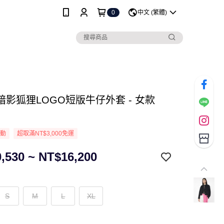
0
中文 (繁體)
暗影狐狸LOGO短版牛仔外套 - 女款
活動
超取滿NT$3,000免運
,530 ~ NT$16,200
S
M
L
XL