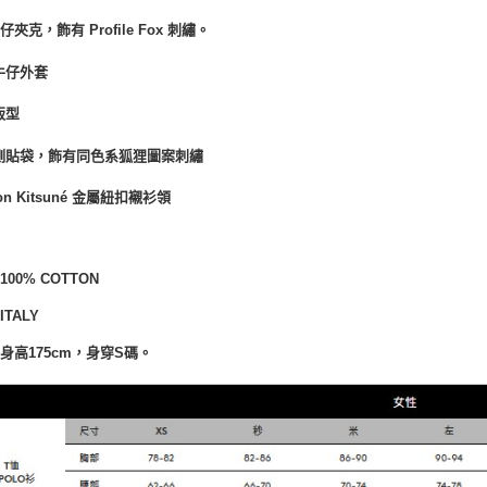
夾克，飾有 Profile Fox 刺繡。
牛仔外套
版型
側貼袋，飾有同色系狐狸圖案刺繡
son Kitsuné 金屬紐扣
襯衫領
：
100% COTTON
TALY
身高175cm，身穿S碼。