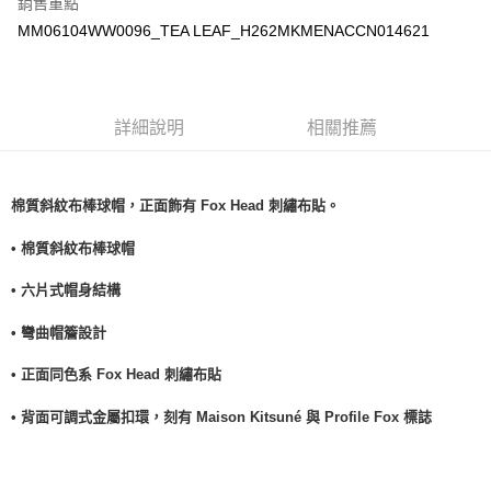
銷售重點
每筆NT$100，滿NT$3,000(含以上)免運費
MM06104WW0096_TEA LEAF_H262MKMENACCN014621
詳細說明
相關推薦
棉質斜紋布棒球帽，正面飾有 Fox Head 刺繡布貼。
• 棉質斜紋布棒球帽
• 六片式帽身結構
• 彎曲帽簷設計
• 正面同色系 Fox Head 刺繡布貼
• 背面可調式金屬扣環，刻有 Maison Kitsuné 與 Profile Fox 標誌