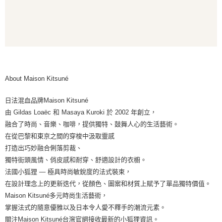
About Maison Kitsuné
日法混血品牌Maison Kitsuné
由 Gildas Loaëc 和 Masaya Kuroki 於 2002 年創立，
融合了時尚、音樂、咖啡，提供獨特、鼓舞人心的生活藝術。
在從巴黎和東京之間的穿梭中汲取靈感
打造出巧妙融合俐落剪裁、
獨特街頭風情、俏皮感和耐穿、舒適設計的衣櫥。
法國小狐狸 — 極具時尚敏銳度的法式裝束，
在設計理念上的更新迭代，從顏色、圖案和材質上賦予了單品獨特價值。
Maison Kitsuné多元時尚生活藝術，
掌握法式的隨意優雅以及日本令人愛不釋手的潮流元素。
關注Maison Kitsuné台灣官網接收最新的小狐狸資訊。