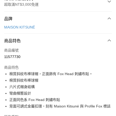
超取滿NT$3,000免運
付款方式
品牌
信用卡一次付款
MAISON KITSUNÉ
Apple Pay
商品特色
ATM付款
商品編號
運送方式
11577730
付款後全家取貨
商品特色
每筆NT$100，滿NT$3,000(含以上)免運費
棉質斜紋布棒球帽，正面飾有 Fox Head 刺繡布貼。
付款後萊爾富取貨
棉質斜紋布棒球帽
每筆NT$100
六片式帽身結構
彎曲帽簷設計
付款後7-11取貨
正面同色系 Fox Head 刺繡布貼
每筆NT$100，滿NT$3,000(含以上)免運費
背面可調式金屬扣環，刻有 Maison Kitsuné 與 Profile Fox 標誌
宅配