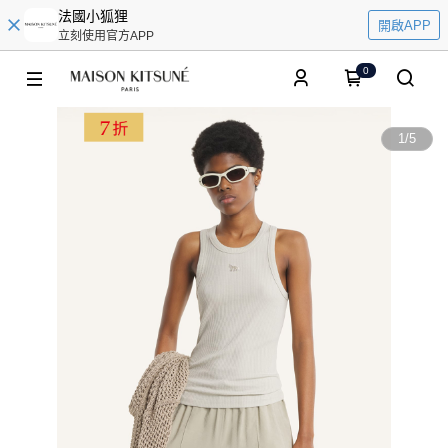
法國小狐狸
開啟APP
立刻使用官方APP
0
1
/
5