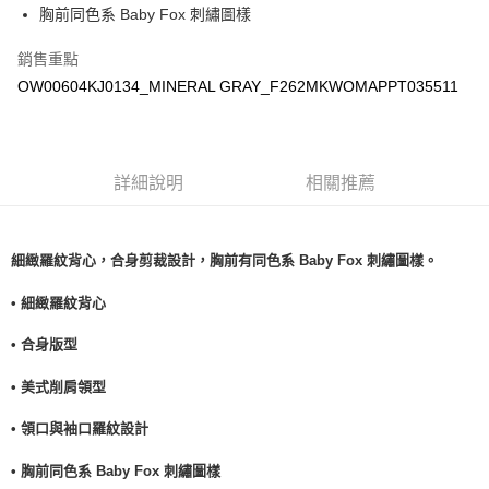
宅配
胸前同色系 Baby Fox 刺繡圖樣
每筆NT$100，滿NT$3,000(含以上)免運費
銷售重點
OW00604KJ0134_MINERAL GRAY_F262MKWOMAPPT035511
詳細說明
相關推薦
細緻羅紋背心，合身剪裁設計，胸前有同色系 Baby Fox 刺繡圖樣。
• 細緻羅紋背心
• 合身版型
• 美式削肩領型
• 領口與袖口羅紋設計
• 胸前同色系 Baby Fox 刺繡圖樣