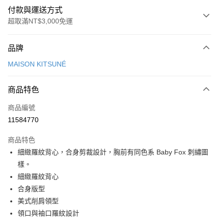
付款與運送方式
超取滿NT$3,000免運
付款方式
品牌
信用卡一次付款
MAISON KITSUNÉ
Apple Pay
商品特色
ATM付款
商品編號
運送方式
11584770
付款後全家取貨
商品特色
每筆NT$100，滿NT$3,000(含以上)免運費
細緻羅紋背心，合身剪裁設計，胸前有同色系 Baby Fox 刺繡圖
付款後萊爾富取貨
樣。
每筆NT$100
細緻羅紋背心
合身版型
付款後7-11取貨
美式削肩領型
每筆NT$100，滿NT$3,000(含以上)免運費
領口與袖口羅紋設計