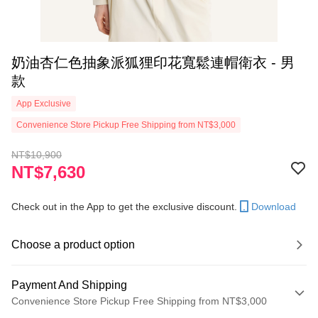
奶油杏仁色抽象派狐狸印花寬鬆連帽衛衣 - 男
款
App Exclusive
Convenience Store Pickup Free Shipping from NT$3,000
NT$10,900
NT$7,630
Check out in the App to get the exclusive discount.
Download
Choose a product option
Payment And Shipping
Convenience Store Pickup Free Shipping from NT$3,000