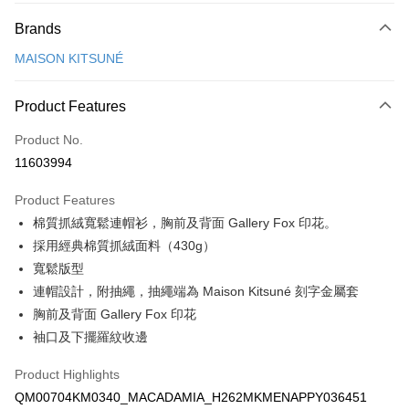
Payment Method
Brands
Credit Card (Full Payment)
MAISON KITSUNÉ
Apple Pay
ATM Transfer
Product Features
Product No.
Shipping Method
11603994
付款後全家取貨
NT$100/order | Free shipping on orders of NT$3,000 or more
Product Features
棉質抓絨寬鬆連帽衫，胸前及背面 Gallery Fox 印花。
付款後萊爾富取貨
採用經典棉質抓絨面料（430g）
NT$100/order
寬鬆版型
付款後7-11取貨
連帽設計，附抽繩，抽繩端為 Maison Kitsuné 刻字金屬套
胸前及背面 Gallery Fox 印花
NT$100/order | Free shipping on orders of NT$3,000 or more
袖口及下擺羅紋收邊
宅配
NT$100/order | Free shipping on orders of NT$3,000 or more
Product Highlights
QM00704KM0340_MACADAMIA_H262MKMENAPPY036451