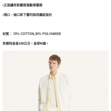
•正面繡有新藝術風勳章圖案
•
領口、袖口和下襬均採用羅紋設計
材質：
70% COTTON,
30% POLYAMIDE
男模特身高188公分，身穿M碼。