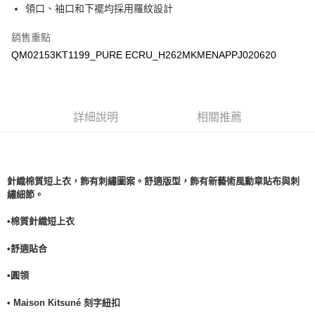
每筆NT$100，滿NT$3,000(含以上)免運費
領口、袖口和下襬均採用羅紋設計
銷售重點
QM02153KT1199_PURE ECRU_H262MKMENAPPJ020620
詳細說明
相關推薦
針織棉質短上衣，飾有刺繡圖案。舒適版型，飾有新藝術風勳章貼布與刺
繡細節。
•棉質針織短上衣
•舒適貼合
•
圓領
• Maison Kitsuné 刻字紐扣