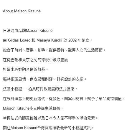
About Maison Kitsuné
日法混血品牌Maison Kitsuné
由 Gildas Loaëc 和 Masaya Kuroki 於 2002 年創立，
融合了時尚、音樂、咖啡，提供獨特、鼓舞人心的生活藝術。
在從巴黎和東京之間的穿梭中汲取靈感
打造出巧妙融合俐落剪裁、
獨特街頭風情、俏皮感和耐穿、舒適設計的衣櫥。
法國小狐狸 — 極具時尚敏銳度的法式裝束，
在設計理念上的更新迭代，從顏色、圖案和材質上賦予了單品獨特價值。
Maison Kitsuné多元時尚生活藝術，
掌握法式的隨意優雅以及日本令人愛不釋手的潮流元素。
關注Maison Kitsuné台灣官網接收最新的小狐狸資訊。