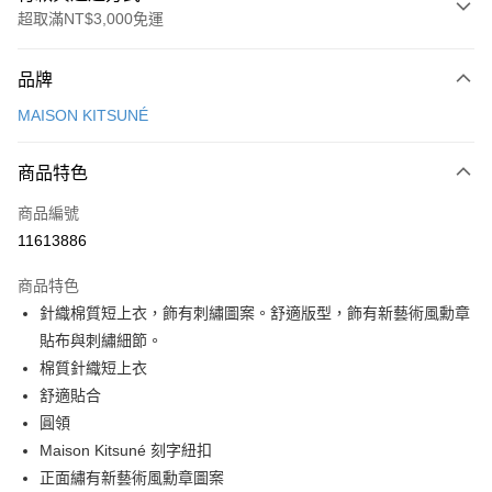
超取滿NT$3,000免運
付款方式
品牌
信用卡一次付款
MAISON KITSUNÉ
Apple Pay
商品特色
ATM付款
商品編號
運送方式
11613886
付款後全家取貨
商品特色
每筆NT$100，滿NT$3,000(含以上)免運費
針織棉質短上衣，飾有刺繡圖案。舒適版型，飾有新藝術風勳章
付款後萊爾富取貨
貼布與刺繡細節。
每筆NT$100
棉質針織短上衣
舒適貼合
付款後7-11取貨
圓領
每筆NT$100，滿NT$3,000(含以上)免運費
Maison Kitsuné 刻字紐扣
宅配
正面繡有新藝術風勳章圖案