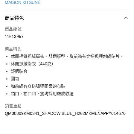
MAISON KITSUNÉ
Apple Pay
商品特色
ATM付款
商品編號
運送方式
11613957
付款後全家取貨
商品特色
每筆NT$100，滿NT$3,000(含以上)免運費
休閒棉質抓絨衛衣。舒適版型，胸前飾有穿搭狐狸刺繡貼片。
付款後萊爾富取貨
休閒抓絨衛衣（440克）
每筆NT$100
舒適貼合
圓領
付款後7-11取貨
胸前繡有穿搭狐狸圖案的布貼
每筆NT$100，滿NT$3,000(含以上)免運費
領口、袖口和下擺均採用羅紋收邊
宅配
銷售重點
每筆NT$100，滿NT$3,000(含以上)免運費
QM00309KM0341_SHADOW BLUE_H262MKMENAPPY014670