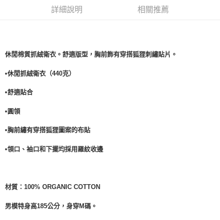
詳細說明
相關推薦
休閒棉質抓絨衛衣。舒適版型，胸前飾有穿搭狐狸刺繡貼片。
•休閒抓絨衛衣（440克）
•舒適貼合
•
圓領
•
胸前繡有
穿搭狐狸
圖案的布貼
•
領口、袖口和下擺均採用羅紋收邊
材質：
100% ORGANIC COTTON
男模特身高185公分，身穿M碼。