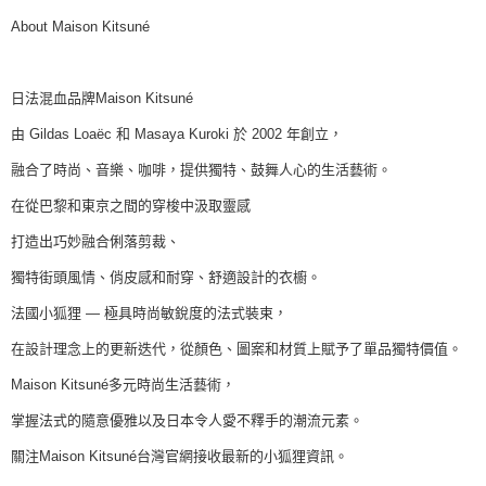
About Maison Kitsuné
日法混血品牌Maison Kitsuné
由 Gildas Loaëc 和 Masaya Kuroki 於 2002 年創立，
融合了時尚、音樂、咖啡，提供獨特、鼓舞人心的生活藝術。
在從巴黎和東京之間的穿梭中汲取靈感
打造出巧妙融合俐落剪裁、
獨特街頭風情、俏皮感和耐穿、舒適設計的衣櫥。
法國小狐狸 — 極具時尚敏銳度的法式裝束，
在設計理念上的更新迭代，從顏色、圖案和材質上賦予了單品獨特價值。
Maison Kitsuné多元時尚生活藝術，
掌握法式的隨意優雅以及日本令人愛不釋手的潮流元素。
關注Maison Kitsuné台灣官網接收最新的小狐狸資訊。