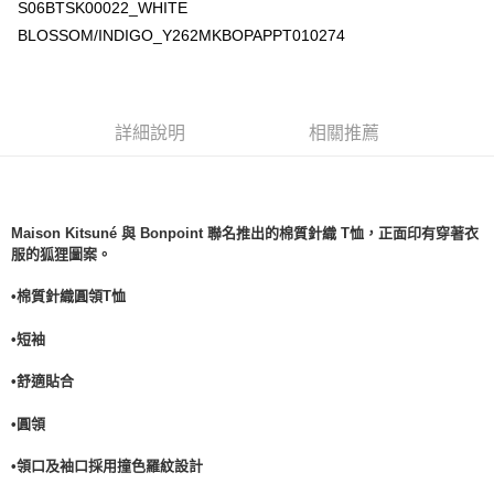
S06BTSK00022_WHITE
BLOSSOM/INDIGO_Y262MKBOPAPPT010274
詳細說明
相關推薦
Maison Kitsuné 與 Bonpoint 聯名推出的棉質針織 T恤，正面印有穿著衣
服的狐狸圖案。
•棉質針織圓領T
恤
•短袖
•舒適貼合
•
圓領
•領口及袖口採用撞色羅紋設計