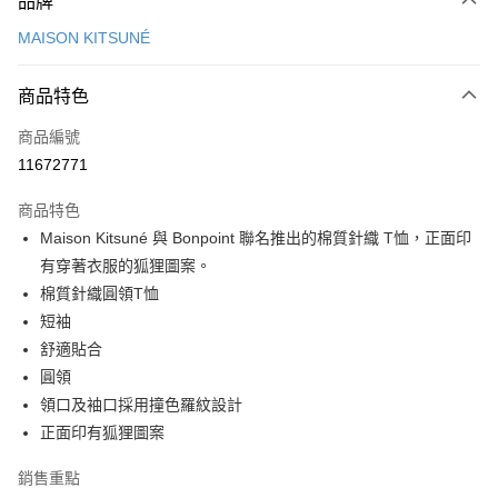
品牌
信用卡一次付款
MAISON KITSUNÉ
Apple Pay
商品特色
ATM付款
商品編號
運送方式
11672771
付款後全家取貨
商品特色
每筆NT$100，滿NT$3,000(含以上)免運費
Maison Kitsuné 與 Bonpoint 聯名推出的棉質針織 T恤，正面印
付款後萊爾富取貨
有穿著衣服的狐狸圖案。
每筆NT$100
棉質針織圓領T恤
短袖
付款後7-11取貨
舒適貼合
每筆NT$100，滿NT$3,000(含以上)免運費
圓領
宅配
領口及袖口採用撞色羅紋設計
每筆NT$100，滿NT$3,000(含以上)免運費
正面印有狐狸圖案
銷售重點