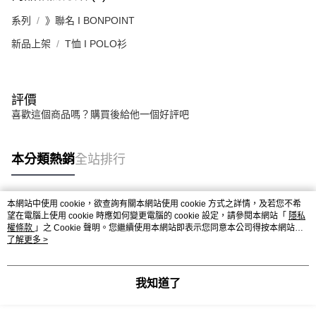
系列
》聯名 I BONPOINT
新品上架
T恤 I POLO衫
評價
喜歡這個商品嗎？購買後給他一個好評吧
本分類熱銷
全站排行
本網站中使用 cookie，欲查詢有關本網站使用 cookie 方式之詳情，及若您不希
熱門標籤
望在電腦上使用 cookie 時應如何變更電腦的 cookie 設定，請參閱本網站「
隱私
權條款
」之 Cookie 聲明。您繼續使用本網站即表示您同意本公司得按本網站使
用條款之 Cookie 聲明使用 cookie。
了解更多 >
我知道了