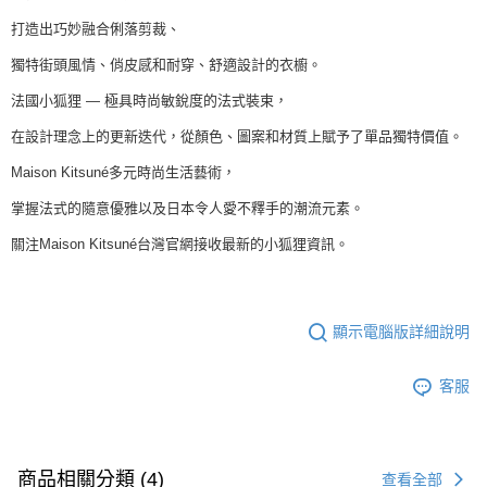
打造出巧妙融合俐落剪裁、
獨特街頭風情、俏皮感和耐穿、舒適設計的衣櫥。
法國小狐狸 — 極具時尚敏銳度的法式裝束，
在設計理念上的更新迭代，從顏色、圖案和材質上賦予了單品獨特價值。
Maison Kitsuné多元時尚生活藝術，
掌握法式的隨意優雅以及日本令人愛不釋手的潮流元素。
關注Maison Kitsuné台灣官網接收最新的小狐狸資訊。
顯示電腦版詳細說明
客服
商品相關分類 (4)
查看全部