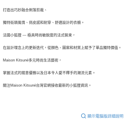
打造出巧妙融合俐落剪裁、
獨特街頭風情、俏皮感和耐穿、舒適設計的衣櫥。
法國小狐狸 — 極具時尚敏銳度的法式裝束，
在設計理念上的更新迭代，從顏色、圖案和材質上賦予了單品獨特價值。
Maison Kitsuné多元時尚生活藝術，
掌握法式的隨意優雅以及日本令人愛不釋手的潮流元素。
關注Maison Kitsuné台灣官網接收最新的小狐狸資訊。
顯示電腦版詳細說明