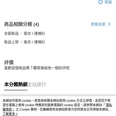
客服
商品相關分類 (4)
查看全部
女裝新品
衛衣 I 連帽衫
新品上架
衛衣 I 連帽衫
評價
喜歡這個商品嗎？購買後給他一個好評吧
本分類熱銷
全站排行
本網站中使用 cookie，欲查詢有關本網站使用 cookie 方式之詳情，及若您不希
熱門標籤
望在電腦上使用 cookie 時應如何變更電腦的 cookie 設定，請參閱本網站「
隱私
權條款
」之 Cookie 聲明。您繼續使用本網站即表示您同意本公司得按本網站使
用條款之 Cookie 聲明使用 cookie。
了解更多 >