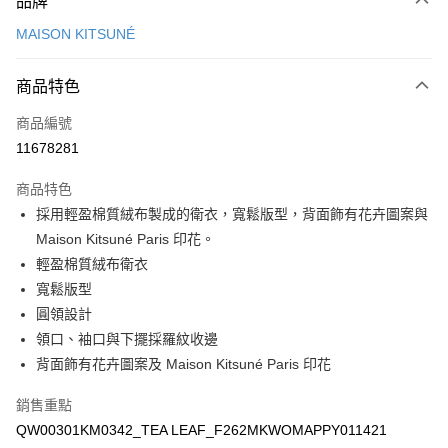
品牌
信用卡一次付款
MAISON KITSUNÉ
Apple Pay
商品特色
ATM付款
商品編號
運送方式
11678281
付款後全家取貨
商品特色
每筆NT$100，滿NT$3,000(含以上)免運費
採用輕盈棉質絨布製成的衛衣，寬鬆版型，背面飾有花卉圖案與
付款後萊爾富取貨
Maison Kitsuné Paris 印花。
每筆NT$100
輕盈棉質絨布衛衣
寬鬆版型
付款後7-11取貨
圓領設計
每筆NT$100，滿NT$3,000(含以上)免運費
領口、袖口與下擺採羅紋收邊
宅配
背面飾有花卉圖案及 Maison Kitsuné Paris 印花
每筆NT$100，滿NT$3,000(含以上)免運費
銷售重點
QW00301KM0342_TEA LEAF_F262MKWOMAPPY011421