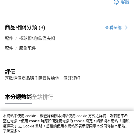
客服
商品相關分類 (3)
查看全部
配件
棒球帽/毛帽/漁夫帽
配件
服飾配件
評價
喜歡這個商品嗎？購買後給他一個好評吧
本分類熱銷
全站排行
本網站中使用 cookie，欲查詢有關本網站使用 cookie 方式之詳情，及若您不希
熱門標籤
望在電腦上使用 cookie 時應如何變更電腦的 cookie 設定，請參閱本網站「
隱私
權條款
」之 Cookie 聲明。您繼續使用本網站即表示您同意本公司得按本網站使
用條款之 Cookie 聲明使用 cookie。
了解更多 >