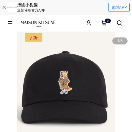
法國小狐狸
開啟APP
立刻使用官方APP
0
1
/
5