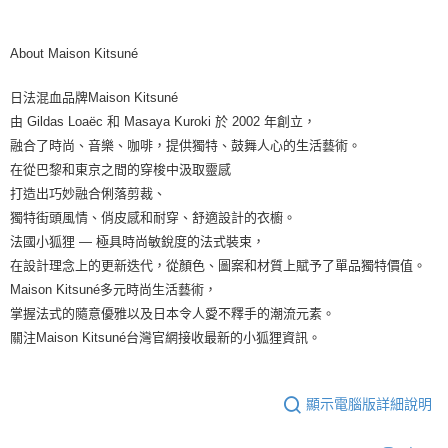
About Maison Kitsuné
日法混血品牌Maison Kitsuné
由 Gildas Loaëc 和 Masaya Kuroki 於 2002 年創立，
融合了時尚、音樂、咖啡，提供獨特、鼓舞人心的生活藝術。
在從巴黎和東京之間的穿梭中汲取靈感
打造出巧妙融合俐落剪裁、
獨特街頭風情、俏皮感和耐穿、舒適設計的衣櫥。
法國小狐狸 — 極具時尚敏銳度的法式裝束，
在設計理念上的更新迭代，從顏色、圖案和材質上賦予了單品獨特價值。
Maison Kitsuné多元時尚生活藝術，
掌握法式的隨意優雅以及日本令人愛不釋手的潮流元素。
關注Maison Kitsuné台灣官網接收最新的小狐狸資訊。
顯示電腦版詳細說明