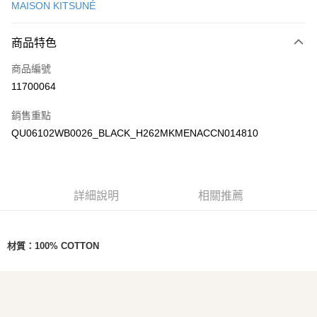
MAISON KITSUNÉ
Apple Pay
商品特色
ATM付款
商品編號
運送方式
11700064
付款後全家取貨
銷售重點
每筆NT$100，滿NT$3,000(含以上)免運費
QU06102WB0026_BLACK_H262MKMENACCN014810
付款後萊爾富取貨
每筆NT$100
付款後7-11取貨
詳細說明
相關推薦
每筆NT$100，滿NT$3,000(含以上)免運費
宅配
材質：
100% COTTON
每筆NT$100，滿NT$3,000(含以上)免運費