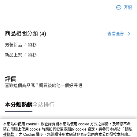
客服
商品相關分類 (4)
查看全部
男裝新品
襯衫
新品上架
襯衫
評價
喜歡這個商品嗎？購買後給他一個好評吧
本分類熱銷
全站排行
本網站中使用 cookie，欲查詢有關本網站使用 cookie 方式之詳情，及若您不希
熱門標籤
望在電腦上使用 cookie 時應如何變更電腦的 cookie 設定，請參閱本網站「
隱私
權條款
」之 Cookie 聲明。您繼續使用本網站即表示您同意本公司得按本網站使