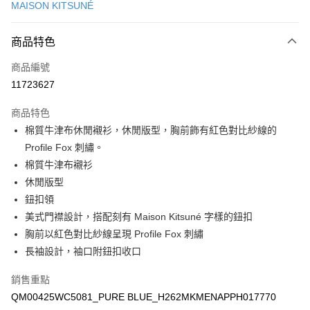
MAISON KITSUNÉ
Apple Pay
商品特色
ATM付款
商品編號
運送方式
11723627
付款後全家取貨
商品特色
每筆NT$100，滿NT$3,000(含以上)免運費
棉質牛津布休閒襯衫，休閒版型，胸前飾有紅色對比紗線的
付款後萊爾富取貨
Profile Fox 刺繡。
每筆NT$100
棉質牛津布襯衫
休閒版型
付款後7-11取貨
鈕扣領
每筆NT$100，滿NT$3,000(含以上)免運費
美式門襟設計，搭配刻有 Maison Kitsuné 字樣的鈕扣
宅配
胸前以紅色對比紗線呈現 Profile Fox 刺繡
每筆NT$100，滿NT$3,000(含以上)免運費
長袖設計，袖口附鈕扣收口
銷售重點
QM00425WC5081_PURE BLUE_H262MKMENAPPH017770