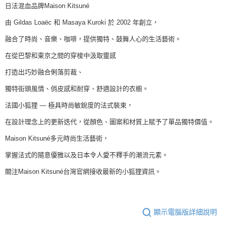
日法混血品牌Maison Kitsuné
由 Gildas Loaëc 和 Masaya Kuroki 於 2002 年創立，
融合了時尚、音樂、咖啡，提供獨特、鼓舞人心的生活藝術。
在從巴黎和東京之間的穿梭中汲取靈感
打造出巧妙融合俐落剪裁、
獨特街頭風情、俏皮感和耐穿、舒適設計的衣櫥。
法國小狐狸 — 極具時尚敏銳度的法式裝束，
在設計理念上的更新迭代，從顏色、圖案和材質上賦予了單品獨特價值。
Maison Kitsuné多元時尚生活藝術，
掌握法式的隨意優雅以及日本令人愛不釋手的潮流元素。
關注Maison Kitsuné台灣官網接收最新的小狐狸資訊。
顯示電腦版詳細說明