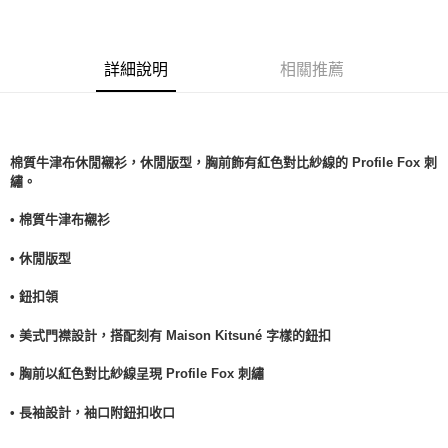
詳細說明
相關推薦
棉質牛津布休閒襯衫，休閒版型，胸前飾有紅色對比紗線的 Profile Fox 刺
繡。
• 棉質牛津布襯衫
• 休閒版型
• 鈕扣領
• 美式門襟設計，搭配刻有 Maison Kitsuné 字樣的鈕扣
• 胸前以紅色對比紗線呈現 Profile Fox 刺繡
• 長袖設計，袖口附鈕扣收口