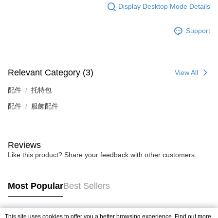
Display Desktop Mode Details
Support
Relevant Category (3)
View All
配件
托特包
配件
服飾配件
Reviews
Like this product? Share your feedback with other customers.
Most Popular
Best Sellers
This site uses cookies to offer you a better browsing experience. Find out more