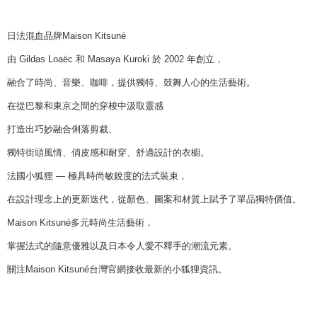
日法混血品牌Maison Kitsuné
由 Gildas Loaëc 和 Masaya Kuroki 於 2002 年創立，
融合了時尚、音樂、咖啡，提供獨特、鼓舞人心的生活藝術。
在從巴黎和東京之間的穿梭中汲取靈感
打造出巧妙融合俐落剪裁、
獨特街頭風情、俏皮感和耐穿、舒適設計的衣櫥。
法國小狐狸 — 極具時尚敏銳度的法式裝束，
在設計理念上的更新迭代，從顏色、圖案和材質上賦予了單品獨特價值。
Maison Kitsuné多元時尚生活藝術，
掌握法式的隨意優雅以及日本令人愛不釋手的潮流元素。
關注Maison Kitsuné台灣官網接收最新的小狐狸資訊。