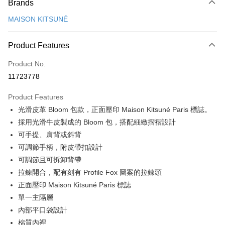
Brands
Credit Card (Full Payment)
MAISON KITSUNÉ
Apple Pay
ATM Transfer
Product Features
Product No.
Shipping Method
11723778
付款後全家取貨
NT$100/order | Free shipping on orders of NT$3,000 or more
Product Features
光滑皮革 Bloom 包款，正面壓印 Maison Kitsuné Paris 標誌。
付款後萊爾富取貨
採用光滑牛皮製成的 Bloom 包，搭配細緻摺褶設計
NT$100/order
可手提、肩背或斜背
付款後7-11取貨
可調節手柄，附皮帶扣設計
可調節且可拆卸背帶
NT$100/order | Free shipping on orders of NT$3,000 or more
拉鍊開合，配有刻有 Profile Fox 圖案的拉鍊頭
宅配
正面壓印 Maison Kitsuné Paris 標誌
NT$100/order | Free shipping on orders of NT$3,000 or more
單一主隔層
內部平口袋設計
棉質內裡