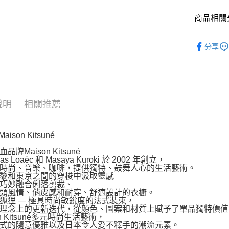
每筆NT$1
商品相關分
付款後萊
每筆NT$1
配件
3
分享
付款後7-1
網路限定SA
每筆NT$1
宅配
每筆NT$1
說明
相關推薦
Maison Kitsuné
品牌Maison Kitsuné
das Loaëc 和 Masaya Kuroki 於 2002 年創立，
時尚、音樂、咖啡，提供獨特、鼓舞人心的生活藝術。
黎和東京之間的穿梭中汲取靈感
巧妙融合俐落剪裁、
頭風情、俏皮感和耐穿、舒適設計的衣櫥。
狐狸 — 極具時尚敏銳度的法式裝束，
理念上的更新迭代，從顏色、圖案和材質上賦予了單品獨特價值
on Kitsuné多元時尚生活藝術，
式的隨意優雅以及日本令人愛不釋手的潮流元素。