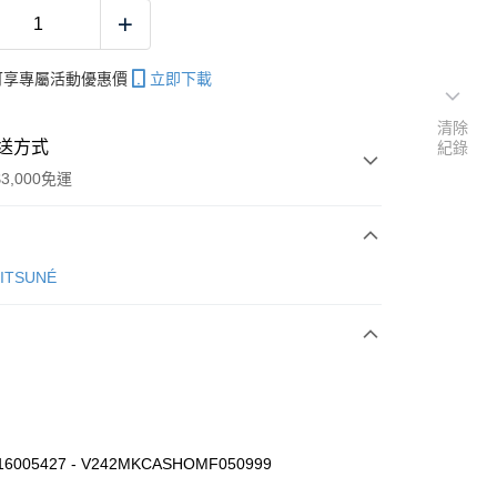
帳可享專屬活動優惠價
立即下載
清除
送方式
紀錄
3,000免運
次付款
KITSUNÉ
16005427 - V242MKCASHOMF050999
家取貨