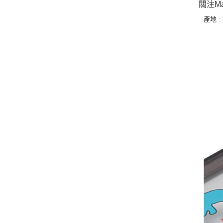
關注M
產地 :