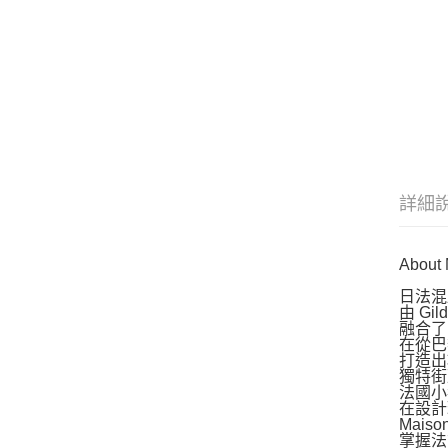
詳細
About 
日法混血
由 Gil
融合了
在從巴
打造出
獨特街
法國小
在設計
Mais
掌握法