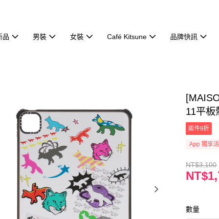
新品
男裝
女裝
Café Kitsune
品牌快訊
[MAIS
11平板
兩件9折
App 獨享
NT$3,100
NT$1,
數量