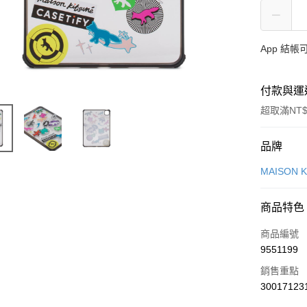
App 結
付款與運
超取滿NT$
付款方式
品牌
信用卡一
MAISON 
Apple Pay
商品特色
ATM付款
商品編號
9551199
運送方式
銷售重點
30017123
付款後全