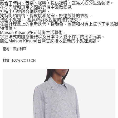
融合了時尚、音樂、咖啡，提供獨特、鼓舞人心的生活藝術。
在從巴黎和東京之間的穿梭中汲取靈感
打造出巧妙融合俐落剪裁、
獨特街頭風情、俏皮感和耐穿、舒適設計的衣櫥。
法國小狐狸 — 極具時尚敏銳度的法式裝束，
在設計理念上的更新迭代，從顏色、圖案和材質上賦予了單品獨
特價值。
Maison Kitsuné多元時尚生活藝術，
掌握法式的隨意優雅以及日本令人愛不釋手的潮流元素。
關注Maison Kitsuné台灣官網接收最新的小狐狸資訊。
產地 : 保加利亞
材質 :100% COTTON