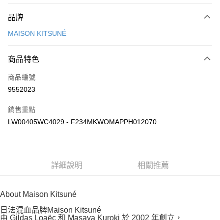
付款方式
品牌
信用卡一次付款
MAISON KITSUNÉ
Apple Pay
商品特色
ATM付款
商品編號
運送方式
9552023
付款後全家取貨
銷售重點
每筆NT$100，滿NT$3,000(含以上)免運費
LW00405WC4029 - F234MKWOMAPPH012070
付款後萊爾富取貨
每筆NT$100
付款後7-11取貨
詳細說明
相關推薦
每筆NT$100，滿NT$3,000(含以上)免運費
About Maison Kitsuné
宅配
每筆NT$100，滿NT$3,000(含以上)免運費
日法混血品牌Maison Kitsuné
由 Gildas Loaëc 和 Masaya Kuroki 於 2002 年創立，