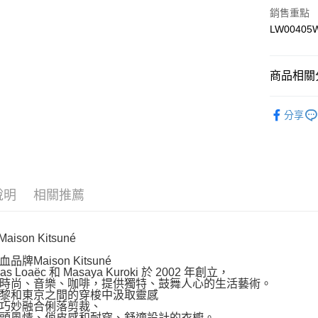
運送方式
銷售重點
LW00405
付款後全
每筆NT$1
商品相關分
付款後萊
每筆NT$1
網路限定SA
分享
付款後7-1
每筆NT$1
宅配
每筆NT$1
說明
相關推薦
Maison Kitsuné
品牌Maison Kitsuné
das Loaëc 和 Masaya Kuroki 於 2002 年創立，
時尚、音樂、咖啡，提供獨特、鼓舞人心的生活藝術。
黎和東京之間的穿梭中汲取靈感
巧妙融合俐落剪裁、
頭風情、俏皮感和耐穿、舒適設計的衣櫥。