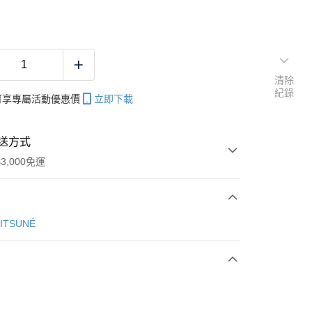
清除
紀錄
帳可享專屬活動優惠價
立即下載
送方式
3,000免運
次付款
KITSUNÉ