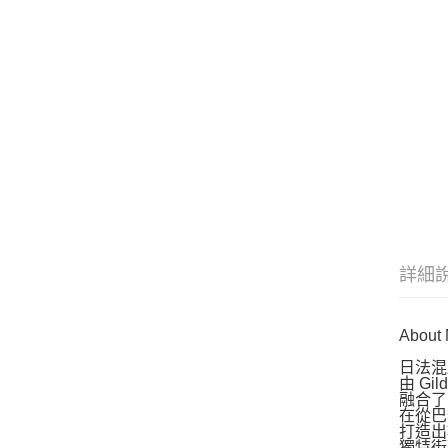
詳細
About 
日法混血
由 Gil
融合了
在從巴
打造出
獨特街