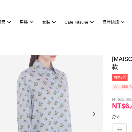
新品
男裝
女裝
Café Kitsune
品牌快訊
[MAI
款
兩件9折
App 獨享
NT$11,80
NT$6,
尺寸
36