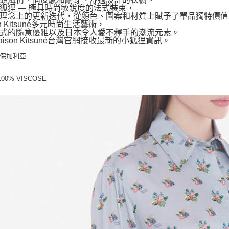
狐狸 — 極具時尚敏銳度的法式裝束，
理念上的更新迭代，從顏色、圖案和材質上賦予了單品獨特價值
on Kitsuné多元時尚生活藝術，
式的隨意優雅以及日本令人愛不釋手的潮流元素。
aison Kitsuné台灣官網接收最新的小狐狸資訊。
: 保加利亞
100% VISCOSE