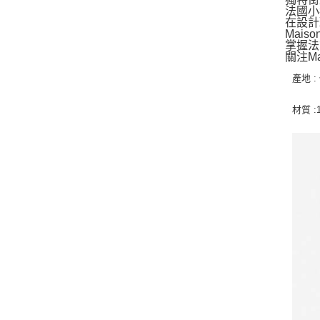
法國小
在設計
Mais
掌握法
關注M
產地 
材質 :