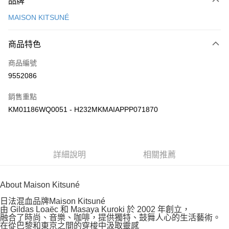
品牌
信用卡一次付款
MAISON KITSUNÉ
Apple Pay
商品特色
ATM付款
商品編號
運送方式
9552086
付款後全家取貨
銷售重點
每筆NT$100，滿NT$3,000(含以上)免運費
KM01186WQ0051 - H232MKMAIAPPP071870
付款後萊爾富取貨
每筆NT$100
付款後7-11取貨
詳細說明
相關推薦
每筆NT$100，滿NT$3,000(含以上)免運費
About Maison Kitsuné
宅配
每筆NT$100，滿NT$3,000(含以上)免運費
日法混血品牌Maison Kitsuné
由 Gildas Loaëc 和 Masaya Kuroki 於 2002 年創立，
融合了時尚、音樂、咖啡，提供獨特、鼓舞人心的生活藝術。
在從巴黎和東京之間的穿梭中汲取靈感