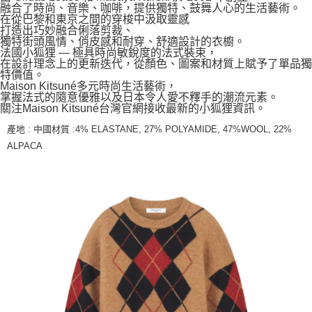
融合了時尚、音樂、咖啡，提供獨特、鼓舞人心的生活藝術。
在從巴黎和東京之間的穿梭中汲取靈感
打造出巧妙融合俐落剪裁、
獨特街頭風情、俏皮感和耐穿、舒適設計的衣櫥。
法國小狐狸 — 極具時尚敏銳度的法式裝束，
在設計理念上的更新迭代，從顏色、圖案和材質上賦予了單品獨
特價值。
Maison Kitsuné多元時尚生活藝術，
掌握法式的隨意優雅以及日本令人愛不釋手的潮流元素。
關注Maison Kitsuné台灣官網接收最新的小狐狸資訊。
產地 : 中國材質 :4% ELASTANE, 27% POLYAMIDE, 47%WOOL, 22%
ALPACA