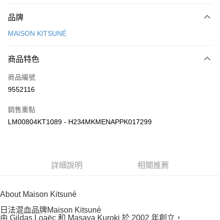
付款方式
品牌
信用卡一次付款
MAISON KITSUNÉ
Apple Pay
商品特色
ATM付款
商品編號
運送方式
9552116
付款後全家取貨
銷售重點
每筆NT$100，滿NT$3,000(含以上)免運費
LM00804KT1089 - H234MKMENAPPK017299
付款後萊爾富取貨
每筆NT$100
付款後7-11取貨
詳細說明
相關推薦
每筆NT$100，滿NT$3,000(含以上)免運費
About Maison Kitsuné
宅配
每筆NT$100，滿NT$3,000(含以上)免運費
日法混血品牌Maison Kitsuné
由 Gildas Loaëc 和 Masaya Kuroki 於 2002 年創立，