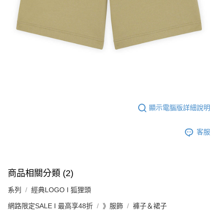
顯示電腦版詳細說明
客服
商品相關分類 (2)
系列
經典LOGO I 狐狸頭
網路限定SALE I 最高享48折
》服飾
褲子＆裙子