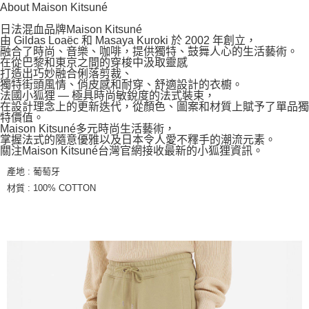
About Maison Kitsuné
宅配
每筆NT$100，滿NT$3,000(含以上)免運費
日法混血品牌Maison Kitsuné
由 Gildas Loaëc 和 Masaya Kuroki 於 2002 年創立，
融合了時尚、音樂、咖啡，提供獨特、鼓舞人心的生活藝術。
在從巴黎和東京之間的穿梭中汲取靈感
打造出巧妙融合俐落剪裁、
獨特街頭風情、俏皮感和耐穿、舒適設計的衣櫥。
法國小狐狸 — 極具時尚敏銳度的法式裝束，
在設計理念上的更新迭代，從顏色、圖案和材質上賦予了單品獨
特價值。
Maison Kitsuné多元時尚生活藝術，
掌握法式的隨意優雅以及日本令人愛不釋手的潮流元素。
關注Maison Kitsuné台灣官網接收最新的小狐狸資訊。
產地 : 葡萄牙
材質 : 100% COTTON