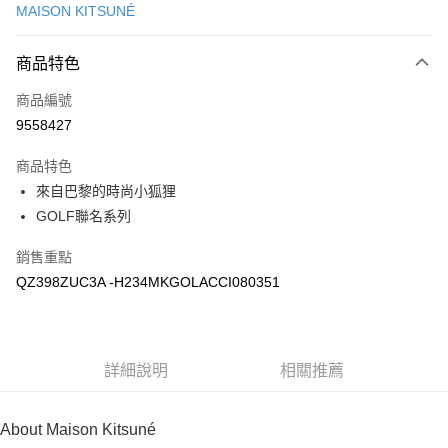
MAISON KITSUNÉ
Apple Pay
商品特色
ATM付款
商品編號
運送方式
9558427
付款後全家取貨
商品特色
每筆NT$100，滿NT$3,000(含以上)免運費
來自巴黎的時尚小狐狸
付款後萊爾富取貨
GOLF聯名系列
每筆NT$100
銷售重點
付款後7-11取貨
QZ398ZUC3A -H234MKGOLACCI080351
每筆NT$100，滿NT$3,000(含以上)免運費
宅配
每筆NT$100，滿NT$3,000(含以上)免運費
詳細說明
相關推薦
About Maison Kitsuné