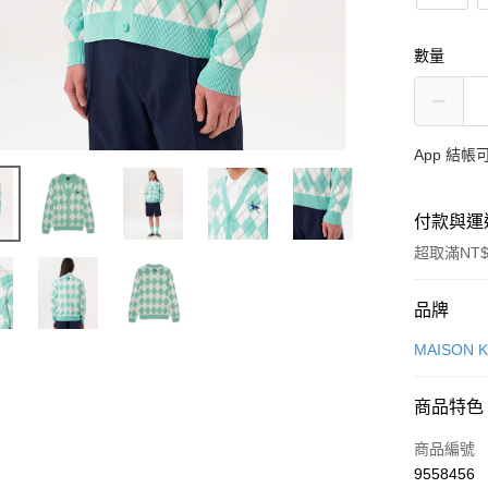
數量
App 結
付款與運
超取滿NT$
付款方式
品牌
信用卡一
MAISON 
Apple Pay
商品特色
ATM付款
商品編號
9558456