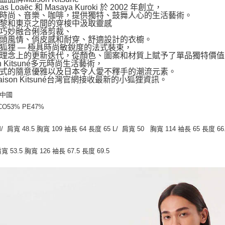
das Loaëc 和 Masaya Kuroki 於 2002 年創立，
時尚、音樂、咖啡，提供獨特、鼓舞人心的生活藝術。
黎和東京之間的穿梭中汲取靈感
巧妙融合俐落剪裁、
頭風情、俏皮感和耐穿、舒適設計的衣櫥。
狐狸 — 極具時尚敏銳度的法式裝束，
理念上的更新迭代，從顏色、圖案和材質上賦予了單品獨特價值
on Kitsuné多元時尚生活藝術，
式的隨意優雅以及日本令人愛不釋手的潮流元素。
aison Kitsuné台灣官網接收最新的小狐狸資訊。
 中國
CO53% PE47%
/ 肩寬 48.5 胸寬 109 袖長 64 長度 65 L/ 肩寬 50 胸寬 114 袖長 65 長度 66.
寬 53.5 胸寬 126 袖長 67.5 長度 69.5