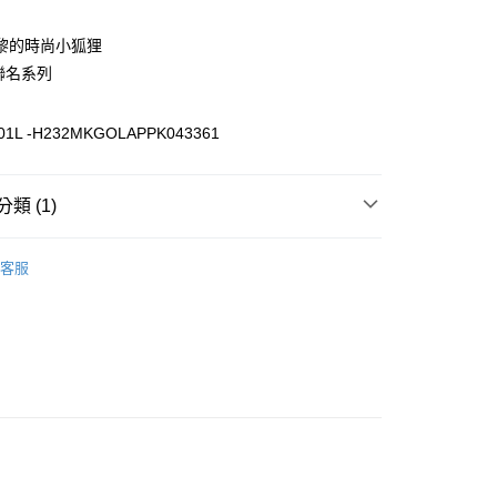
黎的時尚小狐狸
家取貨
聯名系列
00，滿NT$3,000(含以上)免運費
爾富取貨
01L -H232MKGOLAPPK043361
00
1取貨
類 (1)
00，滿NT$3,000(含以上)免運費
LE I 最高享48折
》服飾
針織毛衣
客服
00，滿NT$3,000(含以上)免運費