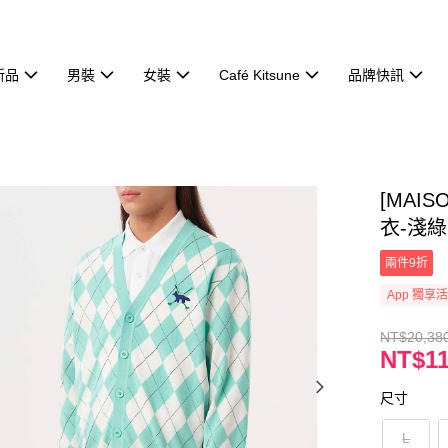
新品
男裝
女裝
Café Kitsune
品牌快訊
[MAI
衣-淺綠
兩件9折
App 獨享
NT$20,38
NT$11
尺寸
L