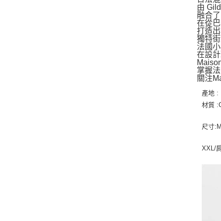
由 Gil
融合了
在從巴
打造出
獨特街
法國小
在設計
Mais
掌握法
關注M
產地 :
材質 :
尺寸:M
XXL/肩