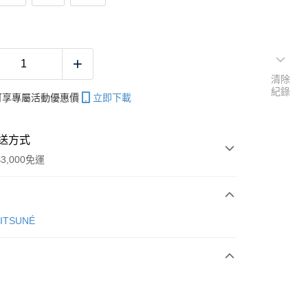
清除
紀錄
帳可享專屬活動優惠價
立即下載
送方式
3,000免運
次付款
KITSUNÉ