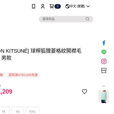
0
中文 (繁體)
SON KITSUNÉ] 球桿狐狸菱格紋開襟毛
 男款
活動
超取滿NT$3,000免運
0
,209
M
XL
XXL