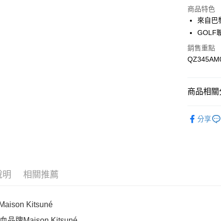
運送方式
商品特色
來自巴
付款後全
GOLF
每筆NT$1
銷售重點
付款後萊
QZ345AM
每筆NT$1
付款後7-1
商品相關分
每筆NT$1
網路限定SA
宅配
分享
每筆NT$1
說明
相關推薦
Maison Kitsuné
品牌Maison Kitsuné