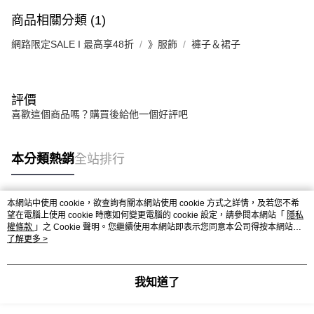
商品相關分類 (1)
網路限定SALE I 最高享48折
》服飾
褲子＆裙子
評價
喜歡這個商品嗎？購買後給他一個好評吧
本分類熱銷
全站排行
本網站中使用 cookie，欲查詢有關本網站使用 cookie 方式之詳情，及若您不希
熱門標籤
望在電腦上使用 cookie 時應如何變更電腦的 cookie 設定，請參閱本網站「
隱私
權條款
」之 Cookie 聲明。您繼續使用本網站即表示您同意本公司得按本網站使
用條款之 Cookie 聲明使用 cookie。
了解更多 >
我知道了