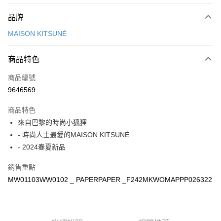
付款方式
品牌
信用卡一次付款
MAISON KITSUNÉ
Apple Pay
商品特色
ATM付款
商品編號
運送方式
9646569
付款後全家取貨
商品特色
每筆NT$100，滿NT$3,000(含以上)免運費
來自巴黎的時尚小狐狸
付款後萊爾富取貨
- 時尚人士最愛的MAISON KITSUNÉ
每筆NT$100
- 2024春夏新品
付款後7-11取貨
銷售重點
每筆NT$100，滿NT$3,000(含以上)免運費
MW01103WW0102 _ PAPERPAPER _F242MKWOMAPPP026322
宅配
每筆NT$100，滿NT$3,000(含以上)免運費