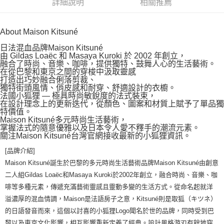
詳細說明
相關推薦
About Maison Kitsuné
日法混血品牌Maison Kitsuné
由 Gildas Loaëc 和 Masaya Kuroki 於 2002 年創立，
融合了時尚、音樂、咖啡，提供獨特、鼓舞人心的生活藝術。
在從巴黎和東京之間的穿梭中汲取靈感
打造出巧妙融合俐落剪裁、
獨特街頭風情、俏皮感和耐穿、舒適設計的衣櫥。
法國小狐狸 — 極具時尚敏銳度的法式裝束，
在設計理念上的更新迭代，從顏色、圖案和材質上賦予了單品獨
特價值。
Maison Kitsuné多元時尚生活藝術，
掌握法式的隨意優雅以及日本令人愛不釋手的潮流元素。
關注Maison Kitsuné台灣官網接收最新的小狐狸資訊。
[品牌介紹]
Maison Kitsuné誕生於巴黎的多元時尚生活藝術品牌Maison Kitsuné由創意
二人組Gildas Loaëc和Masaya Kuroki於2002年創立，融合時尚、音樂、咖
啡等多種元素，傳遞充滿藝術靈感且靈動多變的生活方式。從命名起就洋
溢濃厚的混血情調，Maison是法語房子之意，Kitsuné則是取狐（キツネ）
的日語發音而來，這個以討喜的小狐狸Logo聞名於世的品牌，同時受到巴
黎以及東京文化影響，相互影響重新定義了經典。設計風格游刃有餘地穿